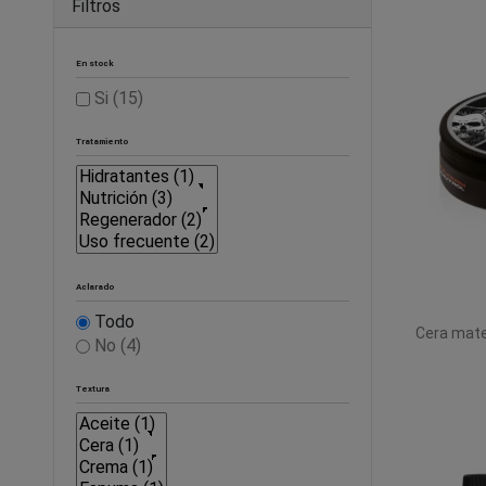
Filtros
En stock
Si
(15)
Tratamiento
Aclarado
Todo
Cera mate
No
(4)
Textura