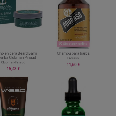
Sin stock online
mo en cera Beard Balm
Champú para barba
barba Clubman Pinaud
Proraso
Clubman-Pinaud
11,60 €
15,43 €