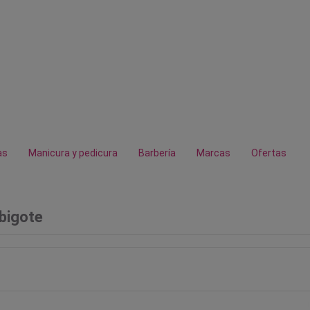
as
Manicura y pedicura
Barbería
Marcas
Ofertas
 bigote