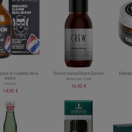
ara el cuidado de la
Serum barba Beard Serum
Bálsam
barba
American Crew
Ossion
16,90 €
14,90 €