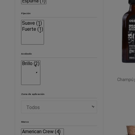
Fijación
Acabado
Champú p
Zona de aplicación
Marca