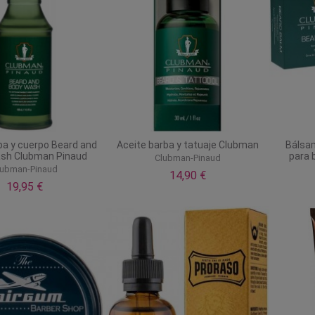
ba y cuerpo Beard and
Aceite barba y tatuaje Clubman
Bálsa
sh Clubman Pinaud
para 
Clubman-Pinaud
lubman-Pinaud
14,90 €
19,95 €