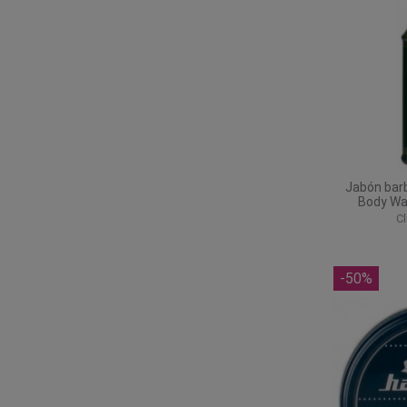
Jabón bar
Body Wa
C
-50%