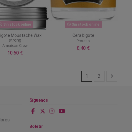
Sin stock online
Sin stock online
bigote Moustache Wax
Cera bigote
strong
Proraso
American Crew
8,40 €
10,60 €
1
2
Síguenos
alores
Boletín