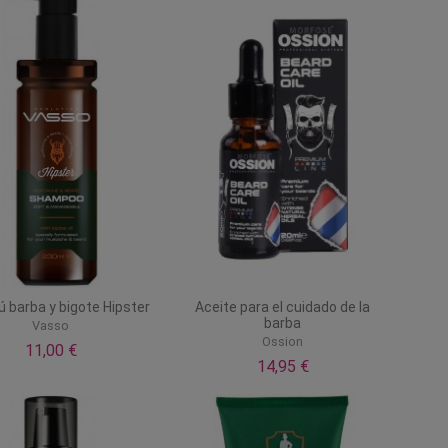
barba y bigote Hipster
Aceite para el cuidado de la
barba
Vasso
Ossion
11,00 €
14,95 €