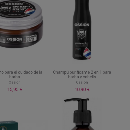
o para el cuidado de la
Champú purificante 2 en 1 para
barba
barba y cabello
Ossion
Ossion
15,95 €
10,90 €