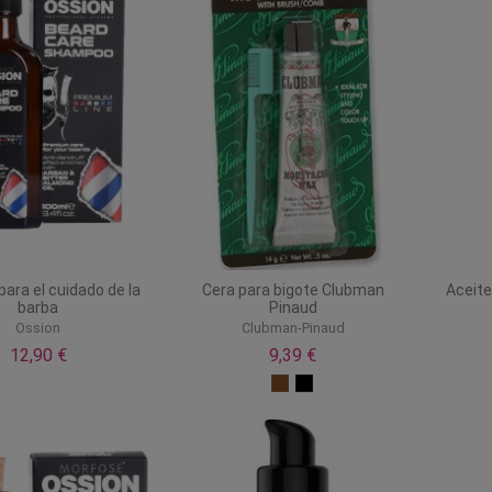
ara el cuidado de la
Cera para bigote Clubman
Aceite
barba
Pinaud
Ossion
Clubman-Pinaud
12,90 €
9,39 €