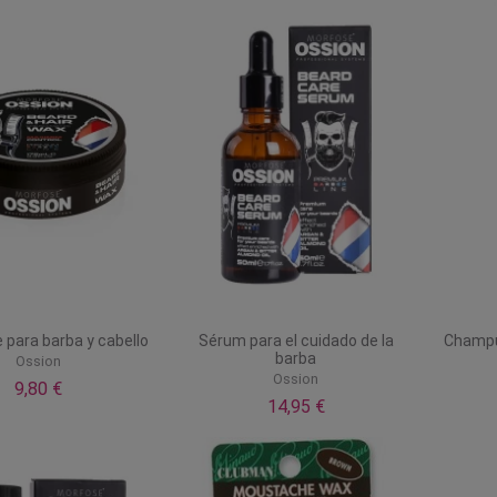
 para barba y cabello
Sérum para el cuidado de la
Champú 
barba
Ossion
Ossion
9,80 €
14,95 €