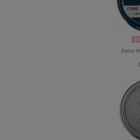
S
Barber S