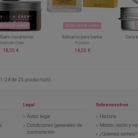
in stock online
Sin stock online
 Balm conditioner
Bálsamo para barba
Cera 
merican Crew
Proraso
18,55 €
14,20 €
1-24 de 25 producto(s)
Legal
Sobre nosotros
Aviso legal
Historia
s
Condiciones generales de
Misión, visión y v
contratación
¿Quienes somos?