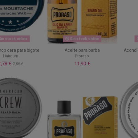
in stock online
Sin stock online
hop cera para bigote
Aceite para barba
Acondi
Hairgum
Proraso
3,78 €
11,90 €
7,55 €