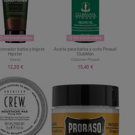
Sin stock online
Sin stock online
cionador barba y bigote
Aceite para barba y cutis Pinaud
Hipster
ClubMan
Vasso
Clubman-Pinaud
12,20 €
15,43 €