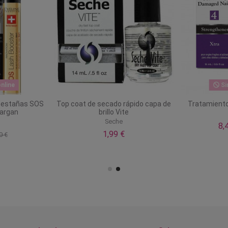
nline
Si
pestañas SOS
Top coat de secado rápido capa de
Tratamiento
 argan
brillo Vite
Seche
8,
1,99 €
0 €