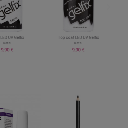
LED UV Gelfix
Top coat LED UV Gelfix
Katai
Katai
9,90 €
9,90 €