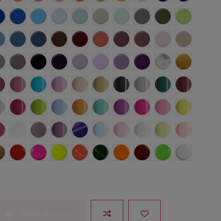
n
Cuowomo
Azores
Mikonos
Madrid
Menorca
Tarifa
Samoa
Aspen
Amazonas
Lima
ora
errol
Palawan
Verzaska
Kumasi
Shangai
Petra
Masai Mara
Serengueti
Parma
Zarautz
s
Astana
Everest
New York
Brighton
Sitges
Marsella
Provenza
Beira
Bangalore
Myanmar
Fresno
Catania
Curazao
Dakar
Gyza
Kyoto
Las Vegas
Manila
Monteverde
Napoles
Taj Mahal
Tripoli
Tulum
Tunez
Valencia
Guinea
Kampala
La Habana
Florida
Hanoi
s
Riad
Atenas
Nome
Cracovia
Nuuk
Corfu
Sakura
Uyuni
Fiyi
California
das
Budapest
Estocolmo
Haiti
Ibiza
Jalisco
Lisboa
Malabo
Manhattan
Sidney
Turku
Añadir al carrito