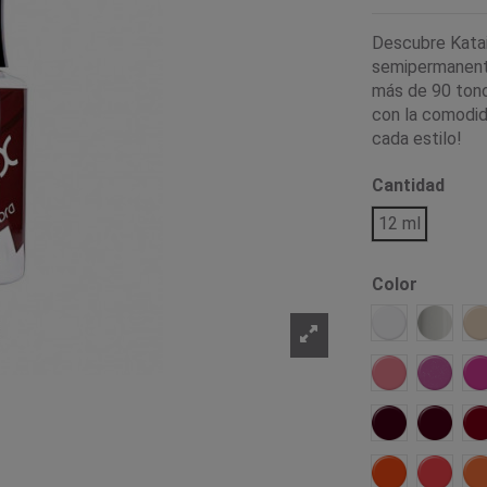
Descubre Katai 
semipermanente
más de 90 tonos
con la comodid
cada estilo!
Cantidad
12 ml
Color
Alaska
Carrara
Marsala
Gandia
Borgoña
Jerte
Nepal
Salom
J