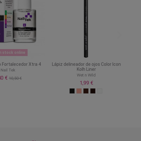
n stock online
 Fortalecedor Xtra 4
Lápiz delineador de ojos Color Icon
Kolh Liner
Nail Tek
Wet n Wild
40 €
10,50 €
1,99 €