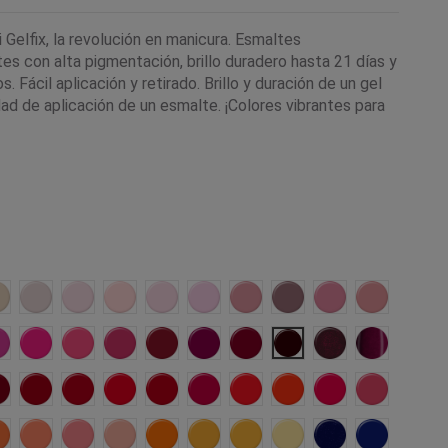
Gelfix, la revolución en manicura. Esmaltes
s con alta pigmentación, brillo duradero hasta 21 días y
. Fácil aplicación y retirado. Brillo y duración de un gel
ad de aplicación de un esmalte. ¡Colores vibrantes para
Praga
Monaco
Paris
Budelli
Aruba
Bahamas
Tokio
Toulouse
Maui
Colorado
Jamaica
Hitachi
Algarve
Kotor
Barbados
Varsovia
Malaga
Ginebra
Bolonia
Agra
Oslo
Copacabana
Osaka
Coachella
Tahiti
Onil
Carcassone
Marrakech
Malibu
Bali
on
aipur
Uluru
Malta
Barcelona
Phuket
Costa Rica
Cancun
Hawaii
Seul
Vancouver