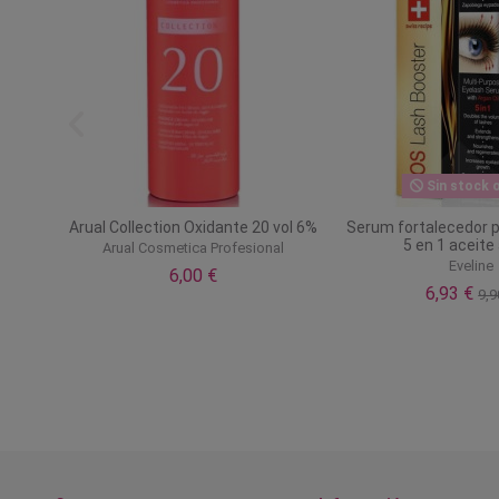
Sin stock o
Arual Collection Oxidante 20 vol 6%
Serum fortalecedor 
5 en 1 aceite
Arual Cosmetica Profesional
Eveline
6,00 €
6,93 €
9,9