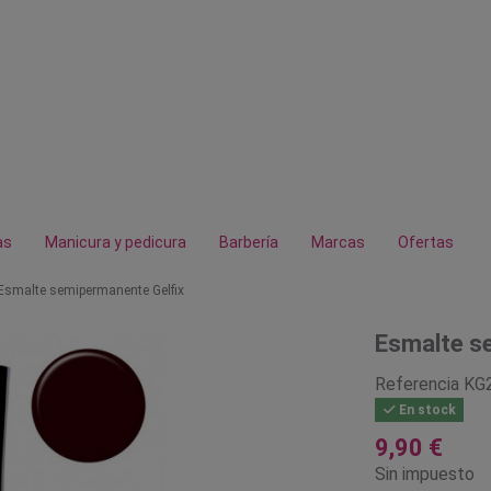
as
Manicura y pedicura
Barbería
Marcas
Ofertas
Esmalte semipermanente Gelfix
Esmalte s
Referencia
KG
En stock
9,90 €
Sin impuesto