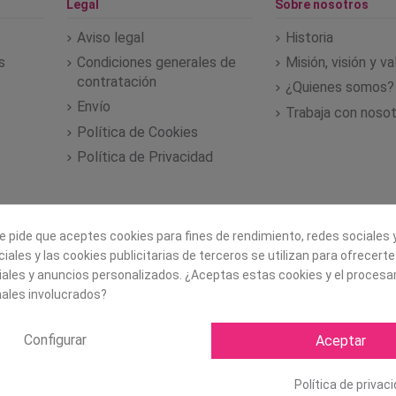
Legal
Sobre nosotros
Aviso legal
Historia
s
Condiciones generales de
Misión, visión y v
contratación
¿Quienes somos?
Envío
Trabaja con noso
Política de Cookies
Política de Privacidad
e pide que aceptes cookies para fines de rendimiento, redes sociales y
iales y las cookies publicitarias de terceros se utilizan para ofrecert
iales y anuncios personalizados. ¿Aceptas estas cookies y el proces
ales involucrados?
Configurar
Aceptar
Copyright ©
2026 Mapexbell S
Política de privac