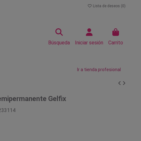
Lista de deseos (
0
)
Búsqueda
Iniciar sesión
Carrito
Ir a tienda profesional
emipermanente Gelfix
233114