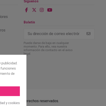
Síguenos
alores
Boletín
tros
Puede darse de baja en cualquier
momento. Para ello, vea nuestra
información de contacto en el aviso
legal.
 publicidad.
e funciones
amiento de
.L. Todos los derechos reservados.
idad y cookies