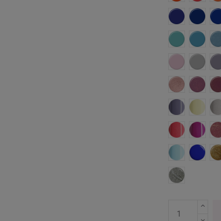
Toscana
Skage
Marbella
Bora B
F
Moscu
Londre
Bombay
Dubai
Ontario
Pekin
Canarias
Caraca
Belice
Bermu
Vigo