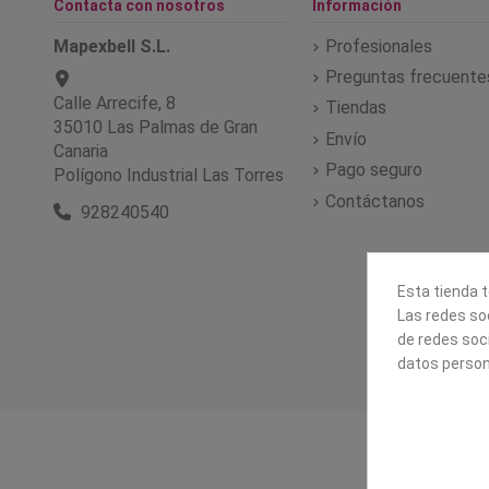
Contacta con nosotros
Información
Mapexbell S.L.
Profesionales
Preguntas frecuente
Calle Arrecife, 8
Tiendas
35010 Las Palmas de Gran
Envío
Canaria
Pago seguro
Polígono Industrial Las Torres
Contáctanos
928240540
Esta tienda t
Las redes soc
de redes soc
datos person