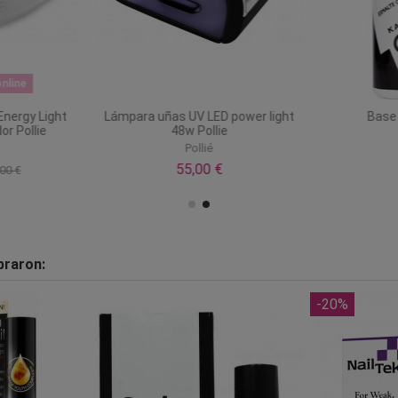
nline
nergy Light
Lámpara uñas UV LED power light
Base 
r Pollie
48w Pollie
Pollié
55,00 €
00 €
praron:
-20%