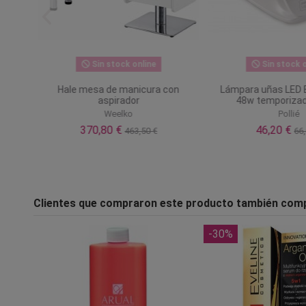
Sin stock online
Sin stock o
26
Hale mesa de manicura con
Lámpara uñas LED E
aspirador
48w temporizado
Weelko
Pollié
370,80 €
46,20 €
463,50 €
66,
Clientes que compraron este producto también com
-30%