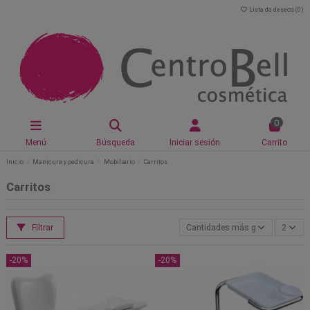
Lista de deseos (
0
)
0
Menú
Búsqueda
Iniciar sesión
Carrito
Inicio
Manicura y pedicura
Mobiliario
Carritos
Carritos
Filtrar
Cantidades más grandes primer
2
-20%
-20%