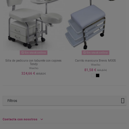
Sin stock online
Sin stock online
Silla de pedicura con taburete con cajones
Carrito manicura Brevis M005
Tendy
Weelko
Weelko
81,58 €
101,97 €
324,66 €
405,82 €
Filtros
Contacta con nosotros