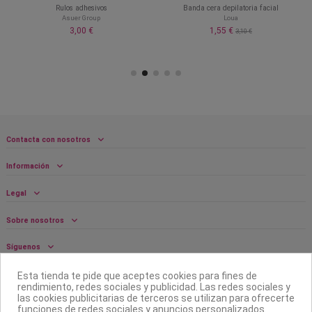
Rulos adhesivos
Banda cera depilatoria facial
Asuer Group
Loua
3,00 €
1,55 €
3,10 €
Contacta con nosotros
Información
Legal
Sobre nosotros
Síguenos
Boletín
Esta tienda te pide que aceptes cookies para fines de
rendimiento, redes sociales y publicidad. Las redes sociales y
las cookies publicitarias de terceros se utilizan para ofrecerte
funciones de redes sociales y anuncios personalizados.