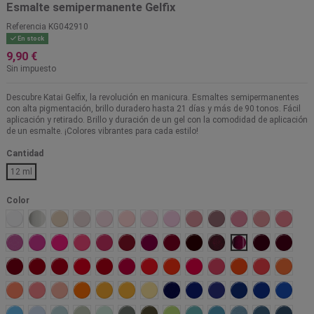
Esmalte semipermanente Gelfix
Referencia
KG042910
En stock
9,90 €
Sin impuesto
Descubre Katai Gelfix, la revolución en manicura. Esmaltes semipermanentes
con alta pigmentación, brillo duradero hasta 21 días y más de 90 tonos. Fácil
aplicación y retirado. Brillo y duración de un gel con la comodidad de aplicación
de un esmalte. ¡Colores vibrantes para cada estilo!
Cantidad
12 ml
Color
Alaska
Carrara
Praga
Monaco
Paris
Budelli
Aruba
Bahamas
Tokio
Toulouse
Maui
Colorado
Marsal
Gandia
Jamaica
Hitachi
Algarve
Kotor
Barbados
Varsovia
Malaga
Ginebra
Bolonia
Agra
Borgoña
Jerte
Oslo
Copacabana
Osaka
Coachella
Tahiti
Onil
Carcassone
Marrakech
Malibu
Bali
Nepal
Salomon
Jaipur
Uluru
Malta
Barcelona
Phuket
Costa Rica
Cancun
Hawaii
Seul
Vancouver
Toscana
Skagen
Cuowomo
Azores
Mikonos
Madrid
Menorca
Tarifa
Samoa
Aspen
Amazonas
Lima
Marbella
Bora Bora
Ferrol
Palawan
Verzas