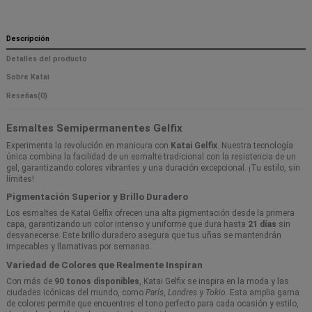
Descripción
Detalles del producto
Sobre Katai
Reseñas
(0)
Esmaltes Semipermanentes Gelfix
Experimenta la revolución en manicura con
Katai Gelfix
. Nuestra tecnología
única combina la facilidad de un esmalte tradicional con la resistencia de un
gel, garantizando colores vibrantes y una duración excepcional. ¡Tu estilo, sin
límites!
Pigmentación Superior y Brillo Duradero
Los esmaltes de Katai Gelfix ofrecen una alta pigmentación desde la primera
capa, garantizando un color intenso y uniforme que dura hasta
21 días
sin
desvanecerse. Este brillo duradero asegura que tus uñas se mantendrán
impecables y llamativas por semanas.
Variedad de Colores que Realmente Inspiran
Con más de
90 tonos disponibles
, Katai Gelfix se inspira en la moda y las
ciudades icónicas del mundo, como
París
,
Londres
y
Tokio
. Esta amplia gama
de colores permite que encuentres el tono perfecto para cada ocasión y estilo,