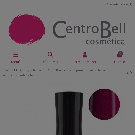
Lista de deseos (
0
)
0
Menú
Búsqueda
Iniciar sesión
Carrito
Inicio
Manicura y pedicura
Uñas
Esmaltes semi-permanentes
Esmalte
semipermanente Gelfix