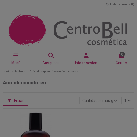
Lista de deseos (
0
)
0
Menú
Búsqueda
Iniciar sesión
Carrito
Inicio
Barbería
Cuidado capilar
Acondicionadores
Acondicionadores
Filtrar
Cantidades más grandes primer
1