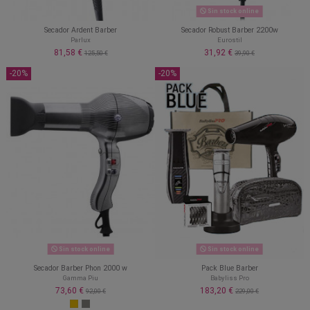
Sin stock online
Secador Ardent Barber
Secador Robust Barber 2200w
Parlux
Eurostil
81,58 €
31,92 €
125,50 €
39,90 €
-20%
-20%
Sin stock online
Sin stock online
Secador Barber Phon 2000 w
Pack Blue Barber
Gamma Piu
Babyliss Pro
73,60 €
183,20 €
92,00 €
229,00 €