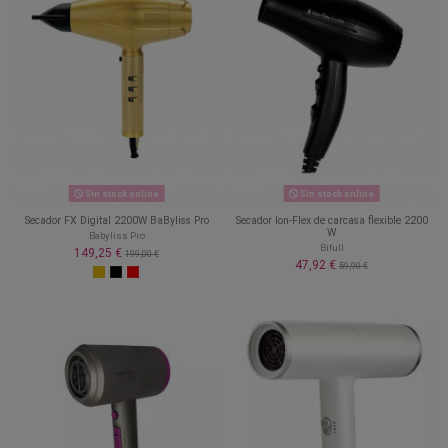
Sin stock online
Sin stock online
Secador FX Digital 2200W BaByliss Pro
Secador Ion-Flex de carcasa flexible 2200
W
Babyliss Pro
Bifull
149,25 €
199,00 €
47,92 €
59,90 €