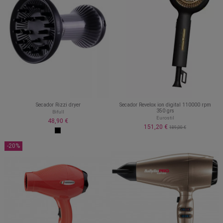
Secador Rizzi dryer
Secador Revelox ion digital 110000 rpm
350 grs
Bifull
Eurostil
48,90 €
151,20 €
189,00 €
-20%