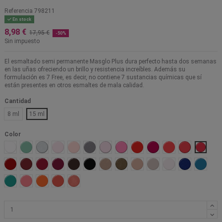
Referencia
798211
En stock
8,98 €
17,95 €
-50%
Sin impuesto
El esmaltado semi permanente Masglo Plus dura perfecto hasta dos semanas
en las uñas ofreciendo un brillo y resistencia increíbles. Además su
formulación es 7 Free, es decir, no contiene 7 sustancias químicas que sí
están presentes en otros esmaltes de mala calidad.
Cantidad
8 ml
15 ml
Color
Tiza
Adorable
Admirable
Novia
Ingenua
Prudente
Ilusión
Extrema
Influyente
Chic
Explosiva
Fufurufa
Activa
Linda
Fiesta
Sollada
Malvada
Sangre Toro
Negro
Unica
Glamorosa
Diva
Matrimonio
Nieve
Atractiva
Mariner
Entretenida
Buscona
Zángana
Convencida
Vigorosa