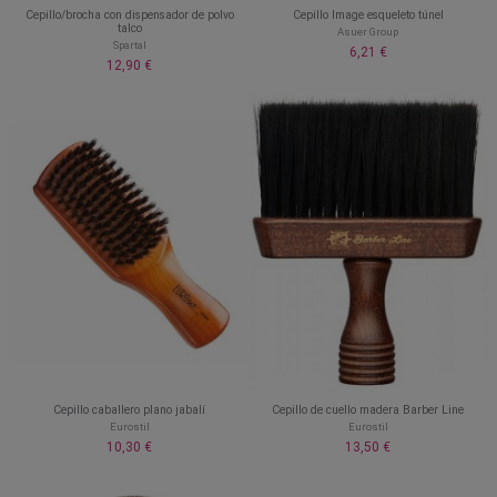
Cepillo/brocha con dispensador de polvo
Cepillo Image esqueleto túnel
talco
Asuer Group
Spartal
6,21 €
12,90 €
Cepillo caballero plano jabalí
Cepillo de cuello madera Barber Line
Eurostil
Eurostil
10,30 €
13,50 €