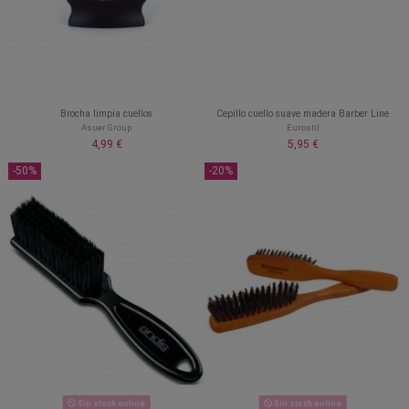
Brocha limpia cuellos
Cepillo cuello suave madera Barber Line
Asuer Group
Eurostil
4,99 €
5,95 €
-50%
-20%
Sin stock online
Sin stock online