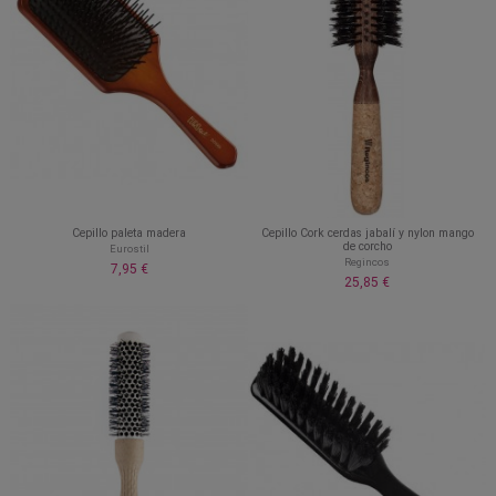
Cepillo paleta madera
Cepillo Cork cerdas jabalí y nylon mango
de corcho
Eurostil
Regincos
7,95 €
25,85 €