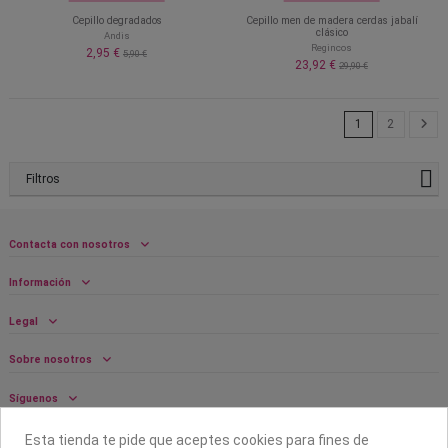
Cepillo degradados
Cepillo men de madera cerdas jabalí
clásico
Andis
Regincos
2,95 €
5,90 €
23,92 €
29,90 €
1
2
Filtros
Contacta con nosotros
Información
Legal
Sobre nosotros
Síguenos
Boletín
Esta tienda te pide que aceptes cookies para fines de