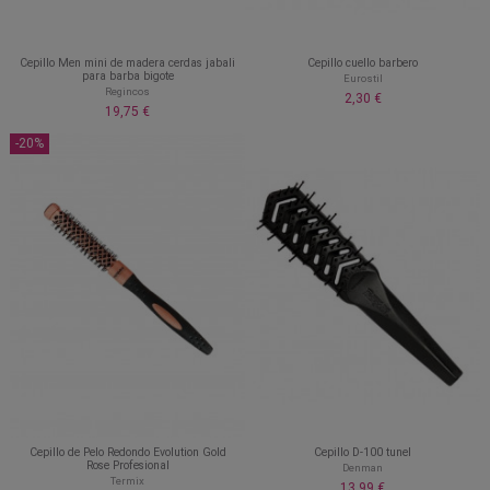
Cepillo Men mini de madera cerdas jabali
Cepillo cuello barbero
para barba bigote
Eurostil
Regincos
2,30 €
19,75 €
-20%
Cepillo de Pelo Redondo Evolution Gold
Cepillo D-100 tunel
Rose Profesional
Denman
Termix
13,99 €