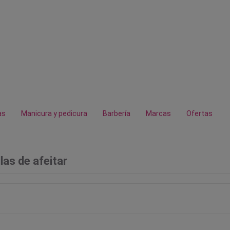
as
Manicura y pedicura
Barbería
Marcas
Ofertas
las de afeitar