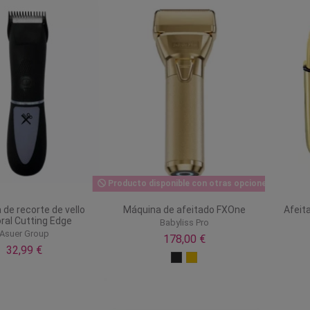
Producto disponible con otras opciones
de recorte de vello
Máquina de afeitado FXOne
Afeit
ral Cutting Edge
Babyliss Pro
Asuer Group
178,00 €
32,99 €