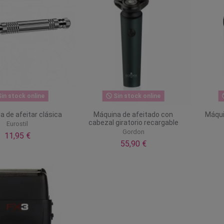
in stock online
Sin stock online
la de afeitar clásica
Máquina de afeitado con
Máqui
cabezal giratorio recargable
Eurostil
Gordon
11,95 €
55,90 €