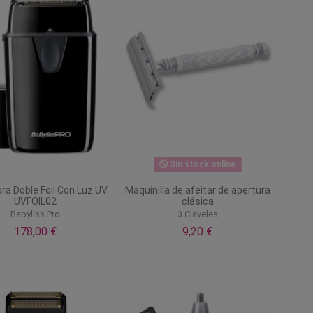
Sin stock online
ra Doble Foil Con Luz UV
Maquinilla de afeitar de apertura
UVFOIL02
clásica
Babyliss Pro
3 Claveles
178,00 €
9,20 €