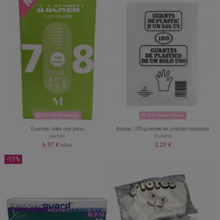
Sin stock online
Sin stock online
Guantes látex con polvo
Bolsas 100 guantes de plastico monouso
Aachen
Eurostil
6,97 €
2,20 €
9,95 €
-15%