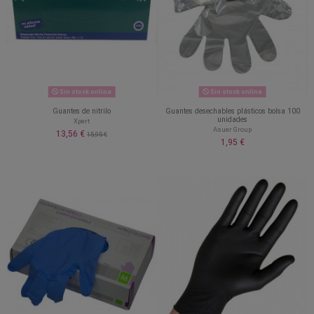
Sin stock online
Sin stock online
Guantes de nitrilo
Guantes desechables plásticos bolsa 100
unidades
Xpert
Asuer Group
13,56 €
15,95 €
1,95 €