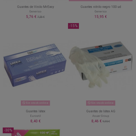
Guantes de Vinilo MrEasy
Guantes nitrilo negro 100 ud
Generico
Generico
5,76 €
15,95 €
7,20 €
-15%
Sin stock online
Sin stock online
Guantes látex
Guantes de látex AG
Eurostil
Asuer Group
8,40 €
8,46 €
9,95 €
-30%