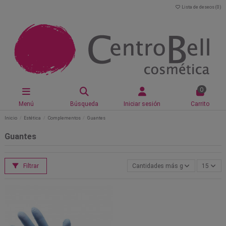
Lista de deseos (
0
)
0
Menú
Búsqueda
Iniciar sesión
Carrito
Inicio
Estética
Complementos
Guantes
Guantes
Filtrar
Cantidades más grandes primero
15