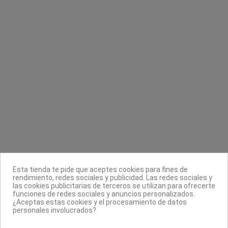
Remover Gelaze
Banda depilar 75g/m² 622 LadyCell
China Glaze
Cami-Cel
5,85 €
2,10 €
Contacta con nosotros
Información
Legal
Sobre nosotros
Esta tienda te pide que aceptes cookies para fines de
Síguenos
rendimiento, redes sociales y publicidad. Las redes sociales y
las cookies publicitarias de terceros se utilizan para ofrecerte
Boletín
funciones de redes sociales y anuncios personalizados.
¿Aceptas estas cookies y el procesamiento de datos
personales involucrados?