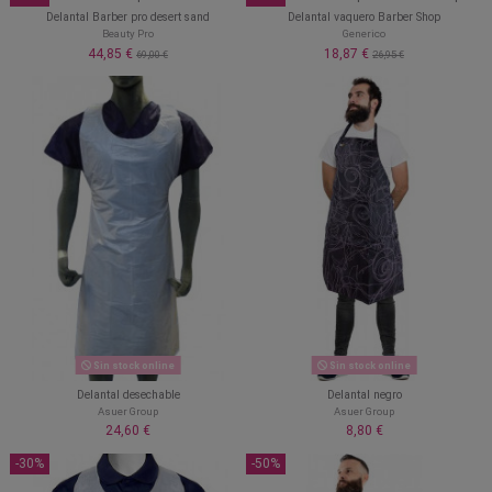
Delantal Barber pro desert sand
Delantal vaquero Barber Shop
Beauty Pro
Generico
44,85 €
18,87 €
69,00 €
26,95 €
Sin stock online
Sin stock online
Delantal desechable
Delantal negro
Asuer Group
Asuer Group
24,60 €
8,80 €
-30%
-50%