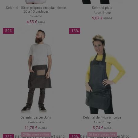
Delantal 180 de polipropileno plastificado
Delantal plata
20 g 10 unidades
Asuer Group
Cami-Cel
9,07 €
12,95 €
4,55 €
5,35 €
-50%
-15%
Delantal barber John
Delantal de nylon en bolsa
Xaniservice
Asuer Group
11,75 €
5,74 €
23,50 €
6,75 €
Sin stock online
Sin stock online
-35%
-30%