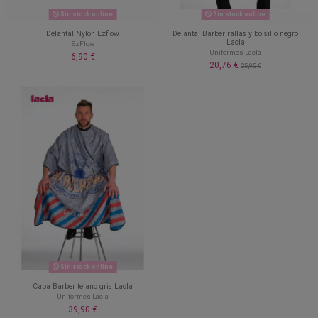
Sin stock online
Sin stock online
Delantal Nylon Ezflow
Delantal Barber rallas y bolsillo negro
Lacla
EzFlow
Uniformes Lacla
6,90 €
20,76 €
25,95 €
Sin stock online
Capa Barber tejano gris Lacla
Uniformes Lacla
39,90 €