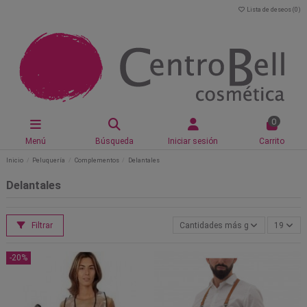
Lista de deseos (
0
)
0
Menú
Búsqueda
Iniciar sesión
Carrito
Inicio
Peluquería
Complementos
Delantales
Delantales
Filtrar
Cantidades más grandes primero
19
-20%