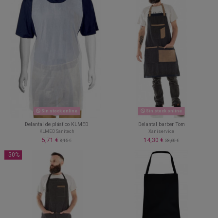
Sin stock online
Sin stock online
Delantal de plástico KLMED
Delantal barber Tom
KLMED Sanitech
Xaniservice
5,71 €
14,30 €
8,15 €
28,60 €
-50%