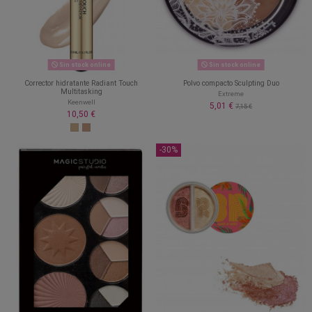
Sin stock online
Sin stock online
Corrector hidratante Radiant Touch
Polvo compacto Sculpting Duo
Multitasking
Extreme
Keenwell
5,01 €
7,15 €
10,50 €
-30%