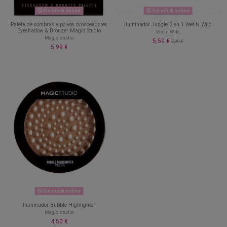
Sin stock online
Sin stock online
Paleta de sombras y polvos bronceadores
Iluminador Jungle 2 en 1 Wet N Wild
Eyeshadow & Bronzer Magic Studio
Wet n Wild
Magic studio
5,59 €
7,99 €
5,99 €
Sin stock online
Iluminador Bubble Highlighter
Magic studio
4,50 €