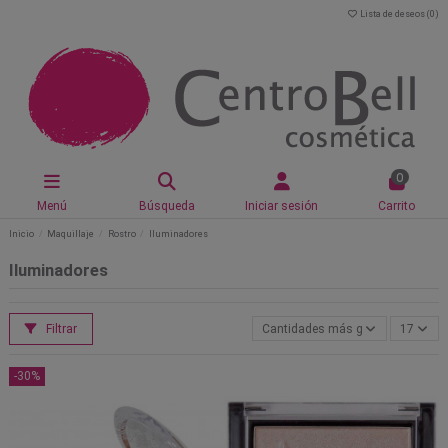
Lista de deseos (
0
)
0
Menú
Búsqueda
Iniciar sesión
Carrito
Inicio
Maquillaje
Rostro
Iluminadores
Iluminadores
Filtrar
Cantidades más grandes primero
17
-30%