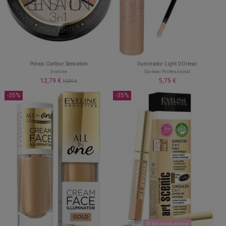
Polvos Contour Sensation
Iluminador Light DOrleac
Eveline
Dorleac Professional
12,79 €
5,75 €
15,99 €
-35%
-35%
Sin stock online