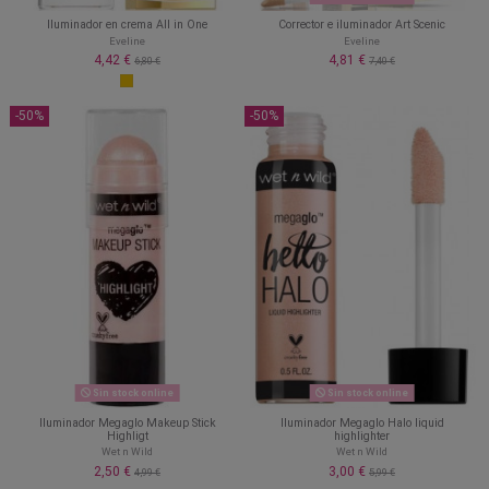
Iluminador en crema All in One
Corrector e iluminador Art Scenic
Eveline
Eveline
4,42 €
4,81 €
6,80 €
7,40 €
-50%
-50%
Sin stock online
Sin stock online
Iluminador Megaglo Makeup Stick
Iluminador Megaglo Halo liquid
Highligt
highlighter
Wet n Wild
Wet n Wild
2,50 €
3,00 €
4,99 €
5,99 €