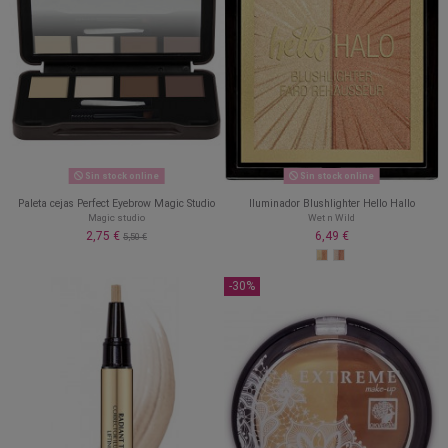
Sin stock online
Sin stock online
Paleta cejas Perfect Eyebrow Magic Studio
Iluminador Blushlighter Hello Hallo
Magic studio
Wet n Wild
2,75 €
6,49 €
5,50 €
-30%