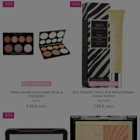
-50%
-50%
Sin stock online
Sin stock online
Paleta colorete e iluminador Blush &
Skin Perfector Flash Lift & Radiant Booster
Highlighter
Animal Instinct
Elixir
Keenwell
9,95 €
7,50 €
19,90 €
15,00 €
-50%