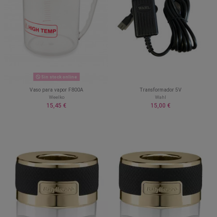
Sin stock online
Vaso para vapor F800A
Transformador 5V
Weelko
Wahl
15,45 €
15,00 €