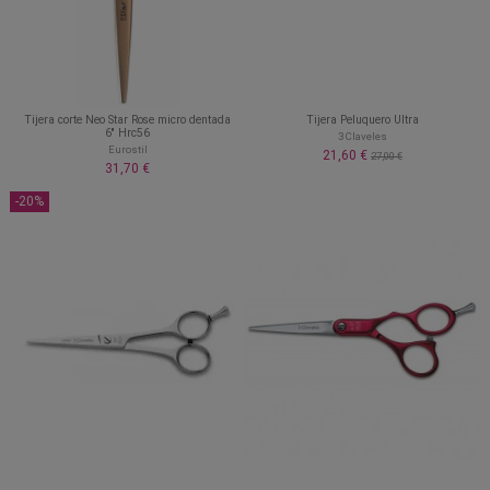
Tijera corte Neo Star Rose micro dentada
Tijera Peluquero Ultra
6'' Hrc56
3 Claveles
Eurostil
21,60 €
27,00 €
31,70 €
-20%