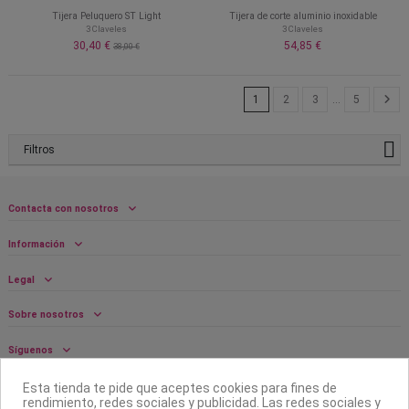
Tijera Peluquero ST Light
Tijera de corte aluminio inoxidable
3 Claveles
3 Claveles
30,40 €
54,85 €
38,00 €
1
2
3
…
5
Filtros
Contacta con nosotros
Información
Legal
Sobre nosotros
Síguenos
Boletín
Esta tienda te pide que aceptes cookies para fines de
rendimiento, redes sociales y publicidad. Las redes sociales y