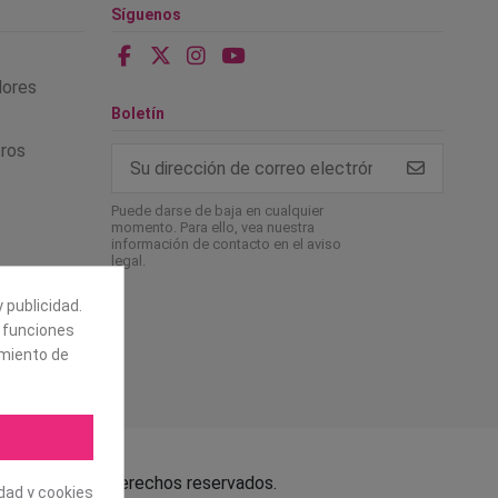
Síguenos
alores
Boletín
tros
Puede darse de baja en cualquier
momento. Para ello, vea nuestra
información de contacto en el aviso
legal.
 publicidad.
e funciones
amiento de
.L. Todos los derechos reservados.
idad y cookies