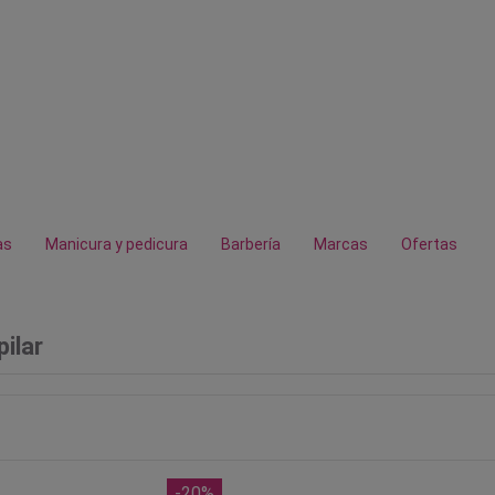
as
Manicura y pedicura
Barbería
Marcas
Ofertas
pilar
-20%