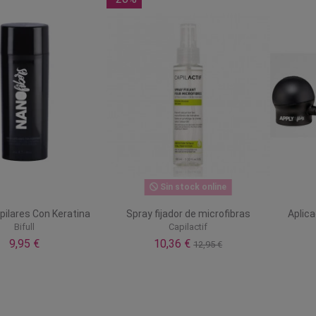
Sin stock online
pilares Con Keratina
Spray fijador de microfibras
Aplica
Bifull
Capilactif
9,95 €
10,36 €
12,95 €