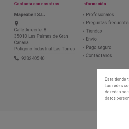
Contacta con nosotros
Información
Mapexbell S.L.
Profesionales
Preguntas frecuente
Calle Arrecife, 8
Tiendas
35010 Las Palmas de Gran
Envío
Canaria
Pago seguro
Polígono Industrial Las Torres
Contáctanos
928240540
Esta tienda t
Las redes soc
de redes soc
datos person