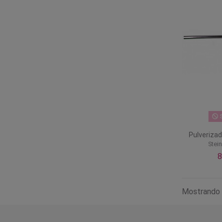
S
Pulverizad
Stei
8
Mostrando 