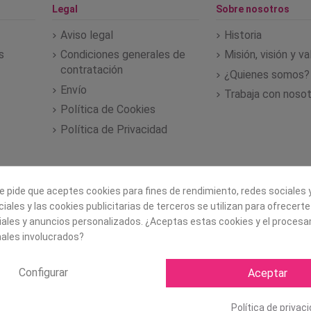
Legal
Sobre nosotros
Aviso legal
Historia
s
Condiciones generales de
Misión, visión y v
contratación
¿Quienes somos?
Envío
Trabaja con noso
Política de Cookies
Política de Privacidad
e pide que aceptes cookies para fines de rendimiento, redes sociales y
iales y las cookies publicitarias de terceros se utilizan para ofrecert
iales y anuncios personalizados. ¿Aceptas estas cookies y el proces
ales involucrados?
Configurar
Aceptar
Copyright ©
2026 Mapexbell S
Política de privac