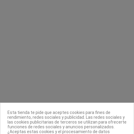
Top coat de secado rápido capa de brillo
Gel Polish
Vite
Naj.lo
Seche
3,95 €
1,99 €
Contacta con nosotros
Información
Legal
Esta tienda te pide que aceptes cookies para fines de
rendimiento, redes sociales y publicidad. Las redes sociales y
Sobre nosotros
las cookies publicitarias de terceros se utilizan para ofrecerte
funciones de redes sociales y anuncios personalizados.
Síguenos
¿Aceptas estas cookies y el procesamiento de datos