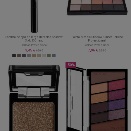
Sombra de ojos de larga duración Shadow
Paleta Mosaic Shadow Sunset Dorleac
Stylo DOrleac
Professionnel
Dorleac Professional
Dorleac Professional
3,45 €
7,96 €
6,90 €
9,95 €
-50%