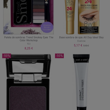
Paleta de sombras Trend Smokey Eyes The
Base sombra de ojos All Day Ideal Stay
Color Workshop
Eveline
TCI
5,17 €
7,95 €
8,25 €
-50%
-50%