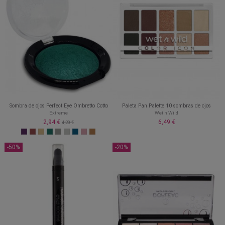
Sombra de ojos Perfect Eye Ombretto Cotto
Paleta Pan Palette 10 sombras de ojos
Extreme
Wet n Wild
2,94 €
6,49 €
4,20 €
-50%
-20%