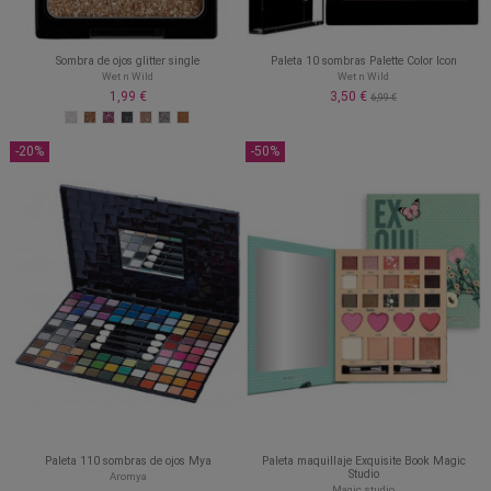
Sombra de ojos glitter single
Paleta 10 sombras Palette Color Icon
Wet n Wild
Wet n Wild
1,99 €
3,50 €
6,99 €
-20%
-50%
Paleta 110 sombras de ojos Mya
Paleta maquillaje Exquisite Book Magic
Studio
Aromya
Magic studio