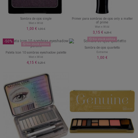
Sombra de ojos single
Primer para sombras de ojos only a matter
of prime
Wet n Wild
Wet n Wild
1,00 €
1,99 €
3,15 €
6,29 €
Sin stock online
-50%
Sin stock online
Sombra de ojos quartetto
Extreme
Paleta Icon 10 sombras eyeshadow palette
Wet n Wild
1,00 €
4,15 €
8,29 €