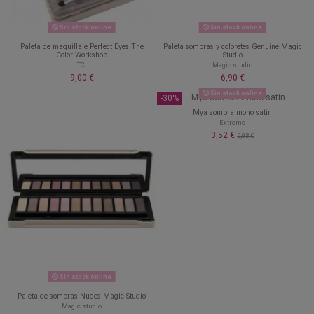
Sin stock online
Sin stock online
Paleta de maquillaje Perfect Eyes The
Paleta sombras y coloretes Genuine Magic
Color Workshop
Studio
TCI
Magic studio
9,00 €
6,90 €
Sin stock online
-30%
Mya sombra mono satin
Extreme
3,52 €
5,03 €
Sin stock online
Paleta de sombras Nudes Magic Studio
Magic studio