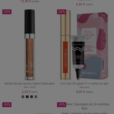
13,40 €
16,75 €
6,50 €
12,99 €
-50%
-50%
Sombra de ojos líquida Catsuit Eyeshadow
Full Color Kit (gloss 51 + sombra en gel)
Wet n Wild
Keenwell
2,50 €
5,00 €
4,99 €
10,00 €
-50%
-30%
Paleta 2 bandejas de 24 sombras Mya