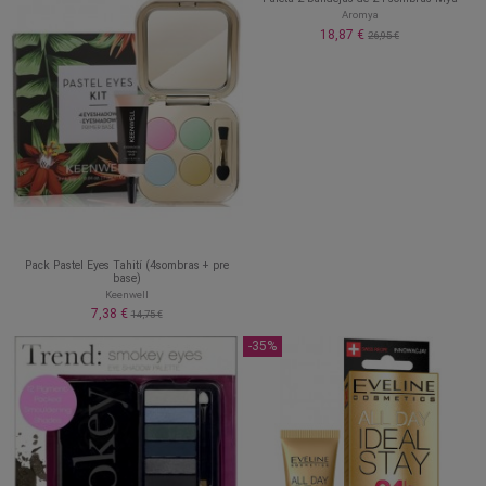
Aromya
18,87 €
26,95 €
Pack Pastel Eyes Tahití (4sombras + pre
base)
Keenwell
7,38 €
14,75 €
-35%