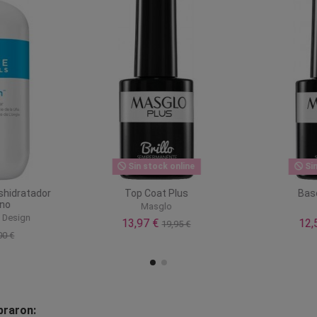
Sin stock online
Si
shidratador
Top Coat Plus
Bas
eno
Masglo
l Design
13,97 €
12
19,95 €
00 €
praron: