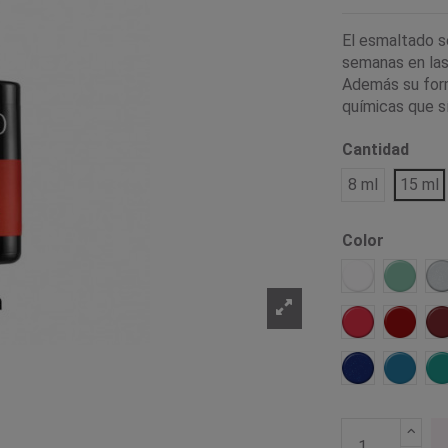
El esmaltado s
semanas en las 
Además su form
químicas que s
Cantidad
8 ml
15 ml
Color
Tiza
Adorab
Activa
Linda
Atractiva
Marine