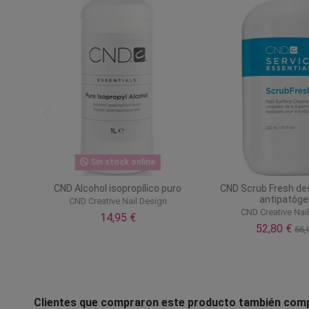
Sin stock online
CND Alcohol isopropílico puro
CND Scrub Fresh de
antipatóg
CND Creative Nail Design
CND Creative Nai
14,95 €
52,80 €
66,
Clientes que compraron este producto también com