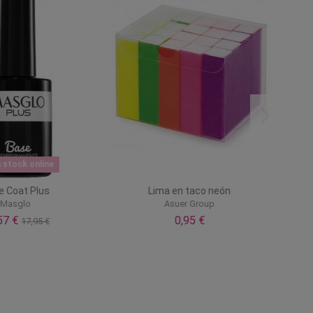
n stock online
e Coat Plus
Lima en taco neón
Algo
Masglo
Asuer Group
,57 €
0,95 €
17,95 €