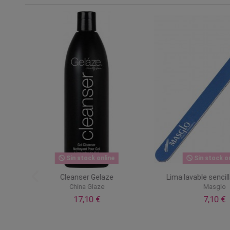
Sin stock online
Sin stock o
Cleanser Gelaze
Lima lavable senci
China Glaze
Masglo
17,10 €
7,10 €