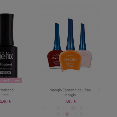
n stock online
Ultrabond
Masglo Esmalte de uñas
Lima 
Katai
Masglo
5,90 €
7,95 €