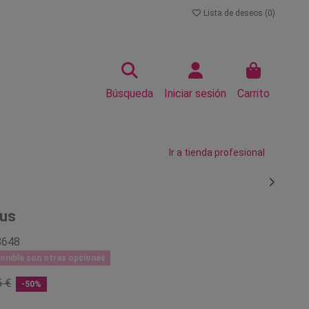
Lista de deseos (
0
)
Búsqueda
Iniciar sesión
Carrito
Ir a tienda profesional
lus
8648
onible con otras opciones
5 €
-50%