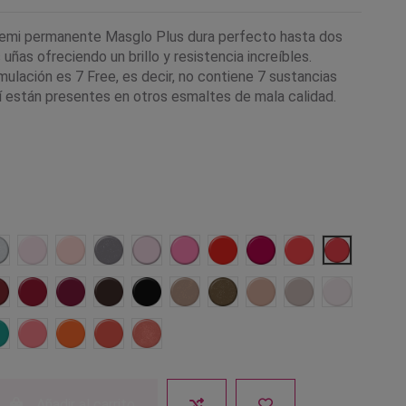
emi permanente Masglo Plus dura perfecto hasta dos
uñas ofreciendo un brillo y resistencia increíbles.
ulación es 7 Free, es decir, no contiene 7 sustancias
í están presentes en otros esmaltes de mala calidad.
le
Admirable
Novia
Ingenua
Prudente
Ilusión
Extrema
Influyente
Chic
Explosiva
Fufurufa
Fiesta
Sollada
Malvada
Sangre Toro
Negro
Unica
Glamorosa
Diva
Matrimonio
Nieve
ra
Entretenida
Buscona
Zángana
Convencida
Vigorosa
Añadir al carrito