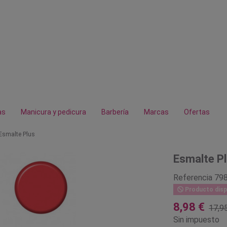
as
Manicura y pedicura
Barbería
Marcas
Ofertas
Esmalte Plus
Esmalte P
Referencia
79
Producto disp
8,98 €
17,9
Sin impuesto