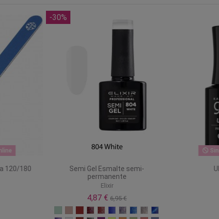
-30%
nline
Si
lla 120/180
Semi Gel Esmalte semi-
permanente
Elixir
4,87 €
6,95 €