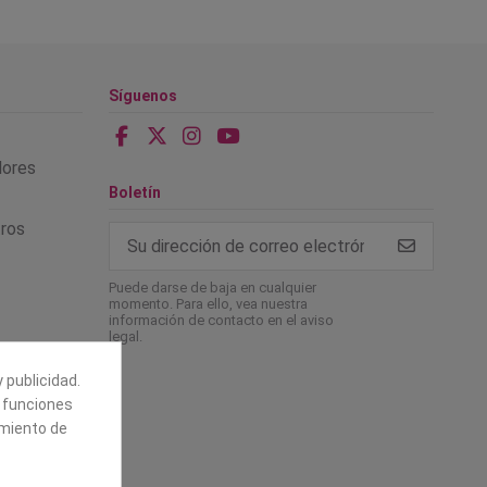
Síguenos
alores
Boletín
tros
Puede darse de baja en cualquier
momento. Para ello, vea nuestra
información de contacto en el aviso
legal.
 publicidad.
e funciones
amiento de