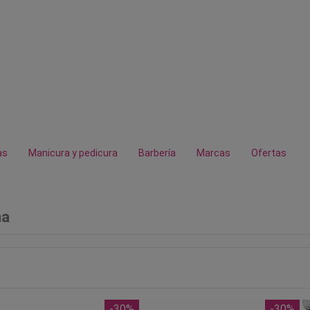
as
Manicura y pedicura
Barbería
Marcas
Ofertas
na
-30%
-30%