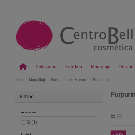
Peluquería
Estética
Maquillaje
Pestañ
Inicio
Maquillaje
Fantasía, cine y teatro
Purpurina
Purpuri
Filtros
Descuentos
Si
(1)
-50%
En stock