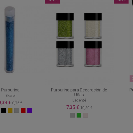
Purpurina
Purpurina para Decoración de
Pu
Uñas
Skarel
Lecenté
0,38 €
0,75 €
7,35 €
10,50 €