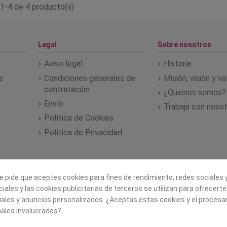
1-4 de 4 producto(s)
Legal
Sobre nosotros
Aviso legal
Historia
s
Condiciones generales de
Misión, visión y v
contratación
¿Quienes somos?
Envío
Trabaja con noso
Política de Cookies
Política de Privacidad
e pide que aceptes cookies para fines de rendimiento, redes sociales y
iales y las cookies publicitarias de terceros se utilizan para ofrecert
iales y anuncios personalizados. ¿Aceptas estas cookies y el proces
ales involucrados?