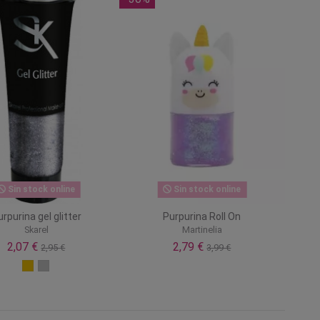
Sin stock online
Sin stock online
rpurina gel glitter
Purpurina Roll On
Skarel
Martinelia
2,07 €
2,79 €
2,95 €
3,99 €