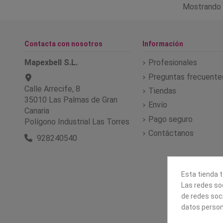
Mostrando 
Contacta con nosotros
Información
Mapexbell S.L.
Profesionales
Preguntas frecuente
Calle Arrecife, 8
Tiendas
35010 Las Palmas de Gran
Envío
Canaria
Pago seguro
Polígono Industrial Las Torres
Contáctanos
928240540
Esta tienda t
Las redes soc
de redes soc
datos person