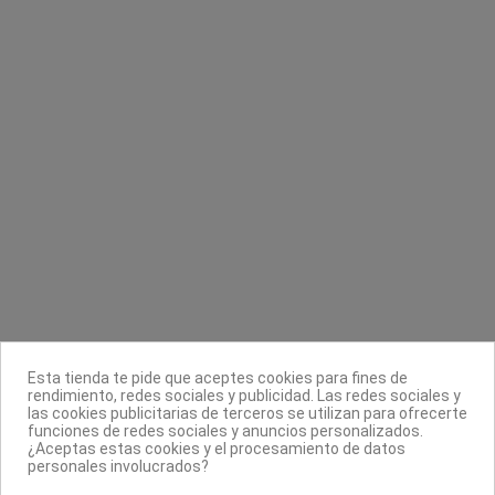
Toallas Comprimidas Desechables
Spray secante para uñas DOrleac
Biodegradables 20 x 22 Pollie
Dorleac Professional
Pollié
7,40 €
4,80 €
Contacta con nosotros
Información
Legal
Sobre nosotros
Esta tienda te pide que aceptes cookies para fines de
Síguenos
rendimiento, redes sociales y publicidad. Las redes sociales y
las cookies publicitarias de terceros se utilizan para ofrecerte
Boletín
funciones de redes sociales y anuncios personalizados.
¿Aceptas estas cookies y el procesamiento de datos
personales involucrados?