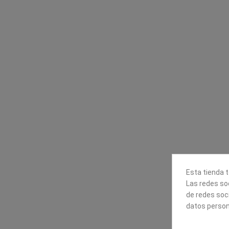
Contacta con nosotros
Información
Mapexbell S.L.
Profesionales
Preguntas frecuente
Calle Arrecife, 8
Tiendas
35010 Las Palmas de Gran
Envío
Canaria
Pago seguro
Polígono Industrial Las Torres
Contáctanos
928240540
Esta tienda t
Las redes soc
de redes soc
datos person