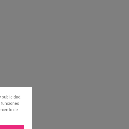
Síguenos
alores
Boletín
tros
Puede darse de baja en cualquier
momento. Para ello, vea nuestra
información de contacto en el aviso
legal.
 publicidad.
e funciones
amiento de