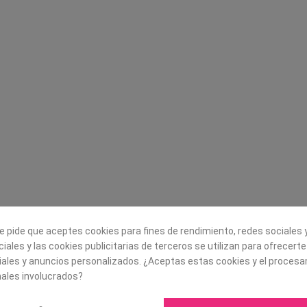
Legal
Sobre nosotros
Aviso legal
Historia
s
Condiciones generales de
Misión, visión y v
contratación
¿Quienes somos?
Envío
Trabaja con noso
Política de Cookies
Política de Privacidad
e pide que aceptes cookies para fines de rendimiento, redes sociales y
iales y las cookies publicitarias de terceros se utilizan para ofrecert
iales y anuncios personalizados. ¿Aceptas estas cookies y el proces
ales involucrados?