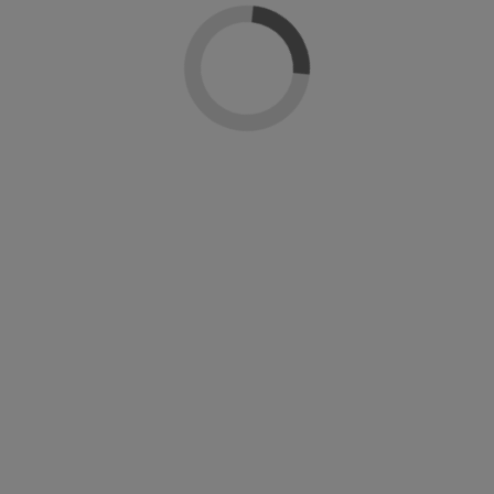
ira en la moda y las ciudades icónicas del mundo, como
París
,
Lond
desde el más clásico hasta el más atrevido.
s pinceles diseñados para una aplicación cómoda y precisa. Además