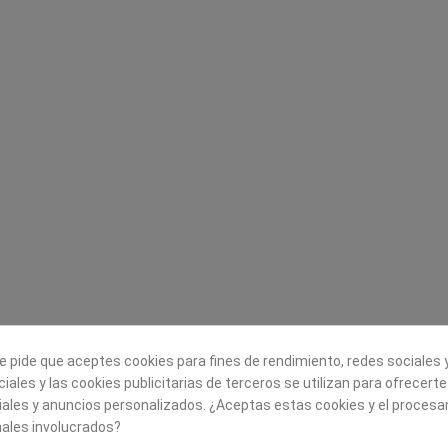
Legal
Sobre nosotros
Aviso legal
Historia
s
Condiciones generales de
Misión, visión y v
contratación
¿Quienes somos?
Envío
Trabaja con noso
Política de Cookies
Política de Privacidad
e pide que aceptes cookies para fines de rendimiento, redes sociales y
iales y las cookies publicitarias de terceros se utilizan para ofrecert
iales y anuncios personalizados. ¿Aceptas estas cookies y el proces
ales involucrados?