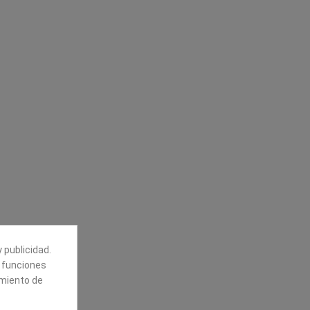
Síguenos
alores
Boletín
tros
Puede darse de baja en cualquier
momento. Para ello, vea nuestra
información de contacto en el aviso
legal.
 publicidad.
e funciones
amiento de