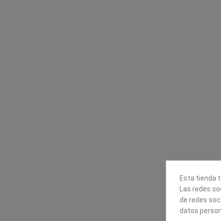
Contacta con nosotros
Información
Mapexbell S.L.
Profesionales
Preguntas frecuente
Calle Arrecife, 8
Tiendas
35010 Las Palmas de Gran
Envío
Canaria
Pago seguro
Polígono Industrial Las Torres
Contáctanos
928240540
Esta tienda t
Las redes soc
de redes soc
datos person