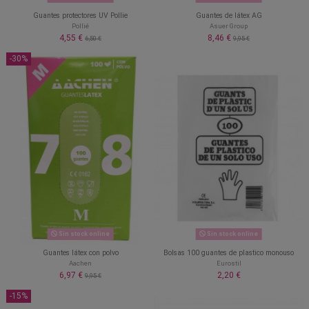
Guantes protectores UV Pollie
Guantes de látex AG
Pollié
Asuer Group
4,55 €
8,46 €
6,50 €
9,95 €
-30%
Sin stock online
Sin stock online
Guantes látex con polvo
Bolsas 100 guantes de plastico monouso
Aachen
Eurostil
6,97 €
2,20 €
9,95 €
-15%