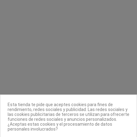
Serum fortalecedor pestañas SOS 5 en 1
Guantes de Nitrilo Sin Polvo
aceite argan
Generico
Eveline
8,99 €
6,93 €
9,90 €
Contacta con nosotros
Información
Legal
Sobre nosotros
Esta tienda te pide que aceptes cookies para fines de
Síguenos
rendimiento, redes sociales y publicidad. Las redes sociales y
las cookies publicitarias de terceros se utilizan para ofrecerte
Boletín
funciones de redes sociales y anuncios personalizados.
¿Aceptas estas cookies y el procesamiento de datos
personales involucrados?