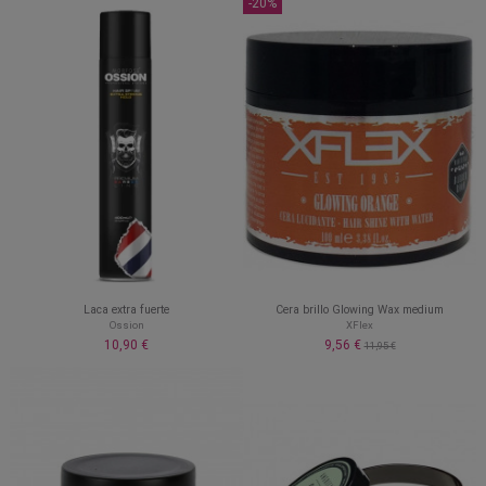
-20%
Laca extra fuerte
Cera brillo Glowing Wax medium
Ossion
XFlex
10,90 €
9,56 €
11,95 €