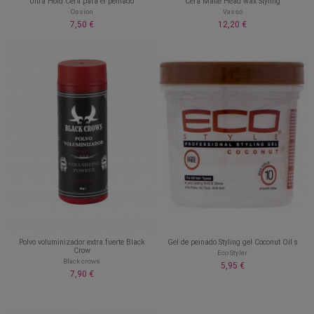
Ultra Hold Cera para el peinado
Cera Matte Head wax Styling
Ossion
Vasso
7,50 €
12,20 €
Polvo voluminizador extra fuerte Black
Gel de peinado Styling gel Coconut Oil s
Crow
Eco Styler
Black crows
5,95 €
7,90 €