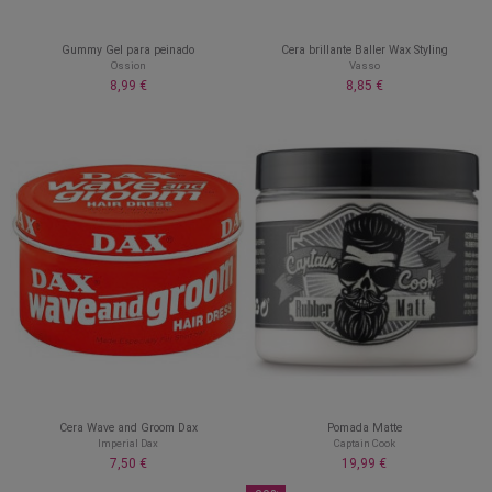
Gummy Gel para peinado
Cera brillante Baller Wax Styling
Ossion
Vasso
8,99 €
8,85 €
Cera Wave and Groom Dax
Pomada Matte
Imperial Dax
Captain Cook
7,50 €
19,99 €