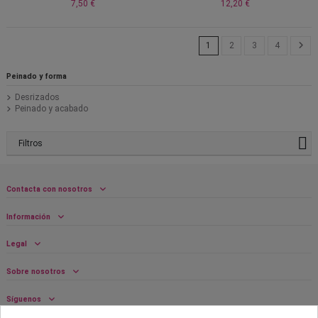
7,50 €
12,20 €
1
2
3
4
Peinado y forma
Desrizados
Peinado y acabado
Filtros
Contacta con nosotros
Información
Legal
Sobre nosotros
Síguenos