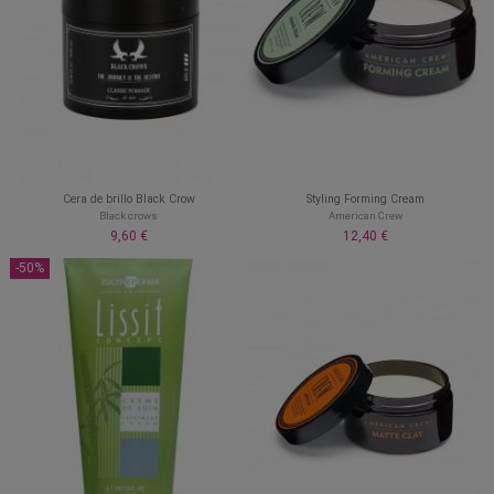
Cera de brillo Black Crow
Styling Forming Cream
Black crows
American Crew
9,60 €
12,40 €
-50%