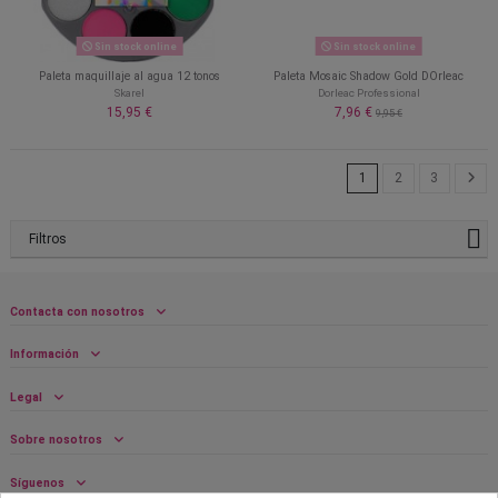
Sin stock online
Sin stock online
Paleta maquillaje al agua 12 tonos
Paleta Mosaic Shadow Gold DOrleac
Skarel
Dorleac Professional
15,95 €
7,96 €
9,95 €
1
2
3
Filtros
Contacta con nosotros
Información
Legal
Sobre nosotros
Síguenos