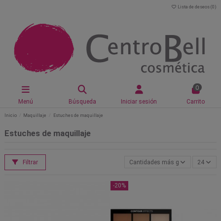
Lista de deseos (
0
)
0
Menú
Búsqueda
Iniciar sesión
Carrito
Inicio
Maquillaje
Estuches de maquillaje
Estuches de maquillaje
Filtrar
Cantidades más grandes primero
24
-20%