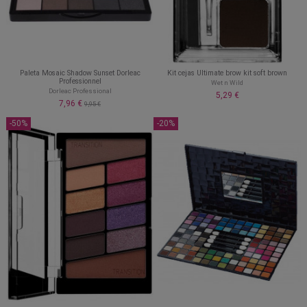
Paleta Mosaic Shadow Sunset Dorleac
Kit cejas Ultimate brow kit soft brown
Professionnel
Wet n Wild
Dorleac Professional
5,29 €
7,96 €
9,95 €
-50%
-20%