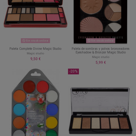
Sin stock online
Sin stock online
Paleta Complete Divine Magic Studio
Paleta de sombras y polvos bronceadores
Eyeshadow & Bronzer Magic Studio
Magic studio
Magic studio
9,50 €
5,99 €
-20%