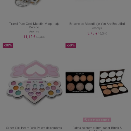
Travel Pure Gold Maletín Maquillaje
Estuche de Maquillaje You Are Beautiful
Dorado
Aromya
Aromya
8,75 €
12,50 €
11,12 €
13,90 €
-30%
-50%
Sin stock online
Super Girl Heart Rock Paleta de sombras
Paleta colorete e iluminador Blush &