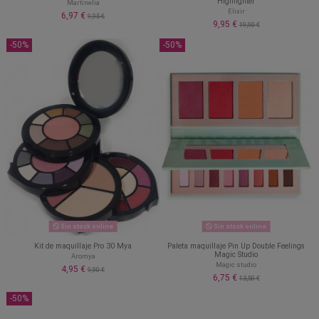
Highlighter
Martinelia
Elixir
6,97 €
9,95 €
9,95 €
19,90 €
-50%
-50%
Sin stock online
Sin stock online
Kit de maquillaje Pro 30 Mya
Paleta maquillaje Pin Up Double Feelings
Magic Studio
Aromya
Magic studio
4,95 €
9,90 €
6,75 €
13,50 €
-50%