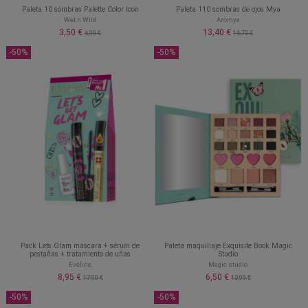
Paleta 10 sombras Palette Color Icon
Paleta 110 sombras de ojos Mya
Wet n Wild
Aromya
3,50 €
13,40 €
6,99 €
16,75 €
-50%
-50%
Pack Lets Glam máscara + sérum de
Paleta maquillaje Exquisite Book Magic
pestañas + tratamiento de uñas
Studio
Eveline
Magic studio
8,95 €
6,50 €
17,90 €
12,99 €
-50%
-50%