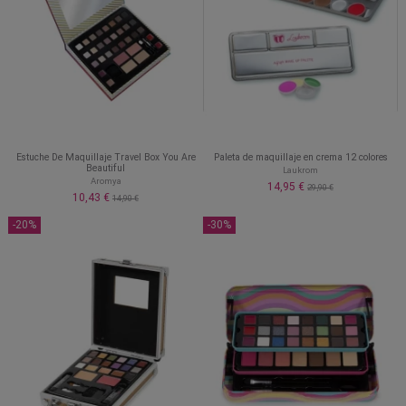
Estuche De Maquillaje Travel Box You Are
Paleta de maquillaje en crema 12 colores
Beautiful
Laukrom
Aromya
14,95 €
29,90 €
10,43 €
14,90 €
-20%
-30%