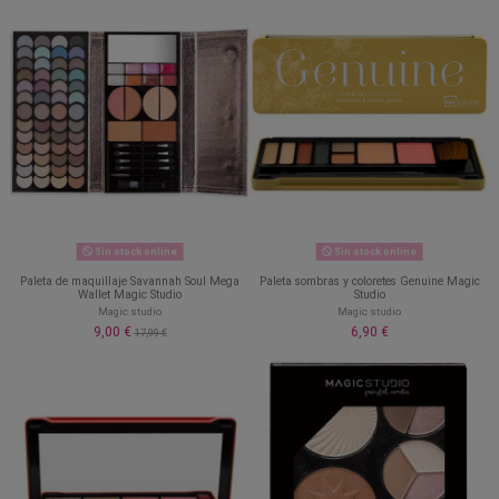
Sin stock online
Sin stock online
Paleta de maquillaje Savannah Soul Mega
Paleta sombras y coloretes Genuine Magic
Wallet Magic Studio
Studio
Magic studio
Magic studio
9,00 €
6,90 €
17,99 €