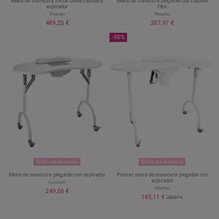
Mesa de manicura Distal doble cajonera
Mesa de manicura plegable con cajones
aspirador
Plex
Weelko
Weelko
489,25 €
307,97 €
-30%
Sin stock online
Sin stock online
Mesa de manicura plegable con aspirador
Palmar mesa de manicura plegable con
aspirador
Eurostil
Weelko
249,00 €
165,11 €
235,87 €