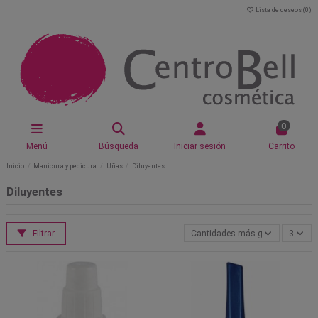
Lista de deseos (
0
)
0
Menú
Búsqueda
Iniciar sesión
Carrito
Inicio
Manicura y pedicura
Uñas
Diluyentes
Diluyentes
Filtrar
Cantidades más grandes primer
3