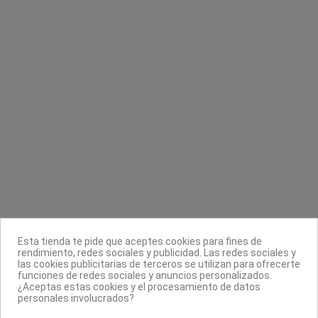
Tips uñas Rapid
I Matize Super Gloss Matizador de
amarillos
Astonishing
Retro Professional
8,80 €
10,88 €
21,75 €
Contacta con nosotros
Información
Legal
Sobre nosotros
Esta tienda te pide que aceptes cookies para fines de
Síguenos
rendimiento, redes sociales y publicidad. Las redes sociales y
las cookies publicitarias de terceros se utilizan para ofrecerte
Boletín
funciones de redes sociales y anuncios personalizados.
¿Aceptas estas cookies y el procesamiento de datos
personales involucrados?