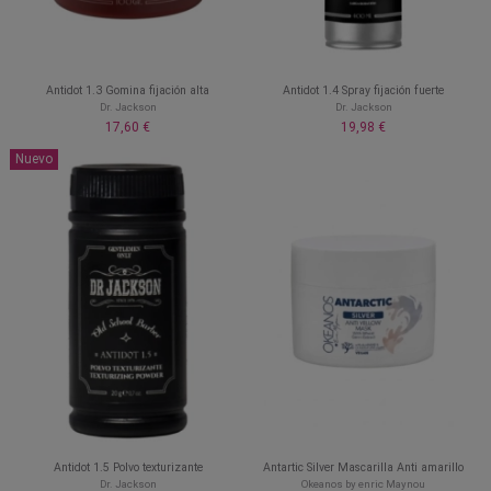
Antidot 1.3 Gomina fijación alta
Antidot 1.4 Spray fijación fuerte
Dr. Jackson
Dr. Jackson
17,60 €
19,98 €
Nuevo
Antidot 1.5 Polvo texturizante
Antartic Silver Mascarilla Anti amarillo
Dr. Jackson
Okeanos by enric Maynou