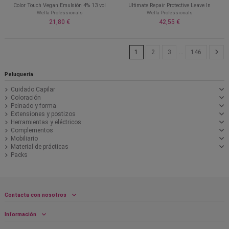
Color Touch Vegan Emulsión 4% 13 vol
Ultimate Repair Protective Leave In
Wella Professionals
Wella Professionals
21,80 €
42,55 €
1
2
3
…
146
Peluquería
Cuidado Capilar
Coloración
Peinado y forma
Extensiones y postizos
Herramientas y eléctricos
Complementos
Mobiliario
Material de prácticas
Packs
Contacta con nosotros
Información