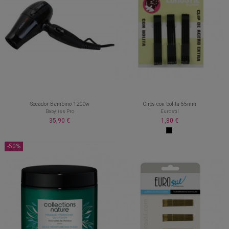
Secador Bambino 1200w
Clips con bolita 55mm
Babyliss Pro
Eurostil
35,90 €
1,80 €
-50%