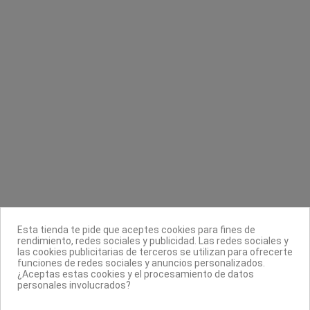
Loción tónico azuleno Sensitive
Cepillo limpia uñas
Integra
Eurostil
11,82 €
0,90 €
23,63 €
Contacta con nosotros
Información
Legal
Sobre nosotros
Esta tienda te pide que aceptes cookies para fines de
Síguenos
rendimiento, redes sociales y publicidad. Las redes sociales y
las cookies publicitarias de terceros se utilizan para ofrecerte
Boletín
funciones de redes sociales y anuncios personalizados.
¿Aceptas estas cookies y el procesamiento de datos
personales involucrados?