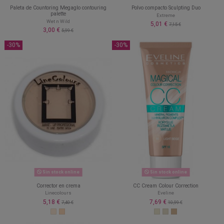
Paleta de Countoring Megaglo contouring
Polvo compacto Sculpting Duo
palette
Extreme
Wet n Wild
5,01 €
7,15 €
3,00 €
5,99 €
-30%
-30%
Sin stock online
Sin stock online
Corrector en crema
CC Cream Colour Correction
Linecolours
Eveline
5,18 €
7,69 €
7,40 €
10,99 €