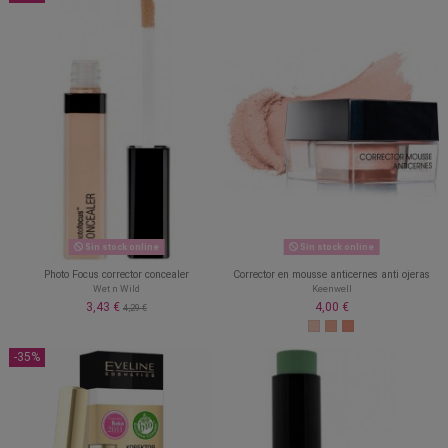
Sin stock online
Sin stock online
Photo Focus corrector concealer
Corrector en mousse anticernes anti ojeras
Wet n Wild
Keenwell
3,43 €
4,00 €
4,29 €
-35%