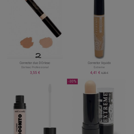
Corrector duo DOrleac
Corrector líquido
Dorleac Professional
Extreme
3,55 €
4,41 €
6,30 €
-30%