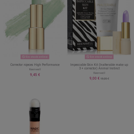
Sin stock online
Sin stock online
Corrector rojeces High Performance
Impeccable Skin Kit (Inalterable make up
3 + corrector) Animal Instinct
Keenwell
Keenwell
9,45 €
9,00 €
18,00 €