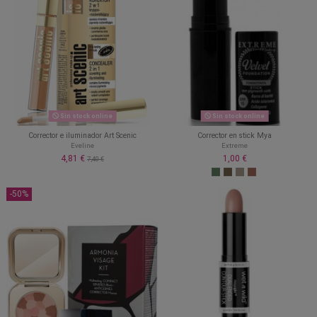
Sin stock online
Sin stock online
Corrector e iluminador Art Scenic
Corrector en stick Mya
Eveline
Extreme
4,81 €
1,00 €
7,40 €
-50%