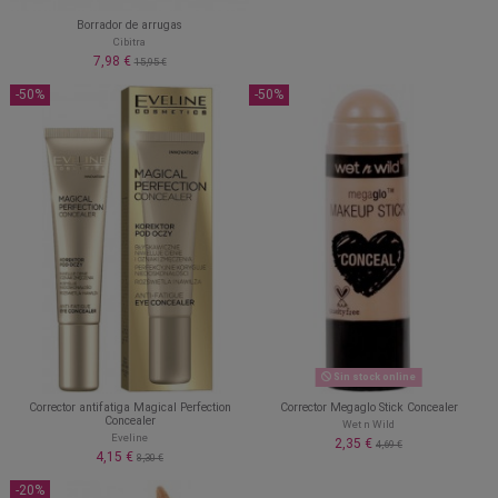
Borrador de arrugas
Cibitra
7,98 €
15,95 €
-50%
-50%
Sin stock online
Corrector antifatiga Magical Perfection
Corrector Megaglo Stick Concealer
Concealer
Wet n Wild
Eveline
2,35 €
4,69 €
4,15 €
8,30 €
-20%