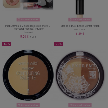
Sin stock online
Sin stock online
Pack Armonia Visage (colorete sphere 01
Megaglo Dual Ended Contour Stick
+ corrector mousse) Intuition
Wet n Wild
Keenwell
6,29 €
5,00 €
10,00 €
-50%
-30%
Sin stock online
Sin stock online