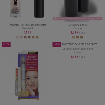
Producto disponible con otras opciones
Incognito Full Coverage Concealer
Corrector en barra
Wet n Wild
Extreme
4,79 €
3,68 €
5,25 €
-50%
-50%
Corrector de ojeras en barra
Cibitra
3,48 €
6,95 €