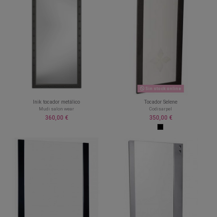
Sin stock online
Inik tocador metálico
Tocador Selene
Mudi salon wear
Codisarpel
360,00 €
350,00 €