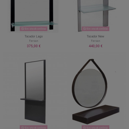
Sin stock online
Sin stock online
Tocador Lago
Tocador New
Fersan
Fersan
375,00 €
440,00 €
Sin stock online
Sin stock online