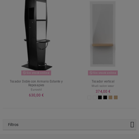
Sin stock online
Sin stock online
Tocador Doble con Armario Estante y
Tocador vertical
Reposapies
Mudi salon wear
Eurostil
374,00 €
630,00 €
Filtros