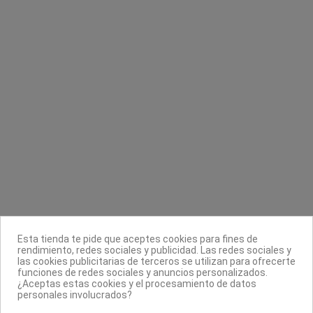
Lima negra curva 180/240 gr Pollie
Bastoncillos algodón con palo de papel
Pollié
Eurostil
1,20 €
1,95 €
Contacta con nosotros
Información
Legal
Sobre nosotros
Esta tienda te pide que aceptes cookies para fines de
Síguenos
rendimiento, redes sociales y publicidad. Las redes sociales y
las cookies publicitarias de terceros se utilizan para ofrecerte
Boletín
funciones de redes sociales y anuncios personalizados.
¿Aceptas estas cookies y el procesamiento de datos
personales involucrados?