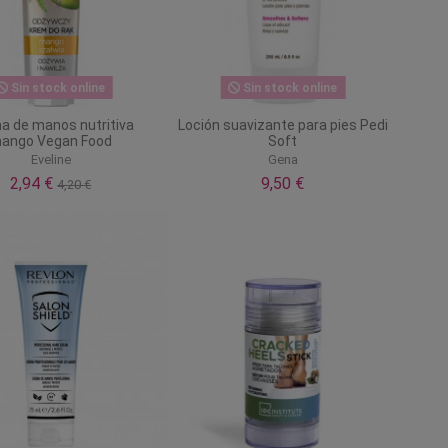
Sin stock online
Sin stock online
a de manos nutritiva
Loción suavizante para pies Pedi
ango Vegan Food
Soft
Eveline
Gena
2,94 €
9,50 €
4,20 €