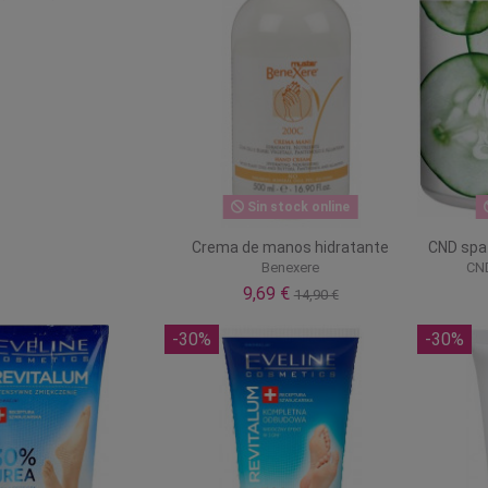
Sin stock online
Crema de manos hidratante
CND spa
Benexere
CND
9,69 €
14,90 €
-30%
-30%