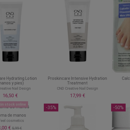
are Hydrating Lotion
Proskincare Intensive Hydration
Calc
manos y pies)
Treatment
eative Nail Design
CND Creative Nail Design
16,50 €
17,99 €
in stock online
-35%
-50%
ema de manos
feel cosmetics
3,00 €
5,99 €