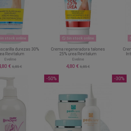
in stock online
Sin stock online
carilla durezas 30%
Crema regeneradora talones
Crem
ea Revitalum
25% urea Revitalum
In
Eveline
Eveline
4,80 €
4,80 €
6,85 €
6,85 €
-50%
-30%