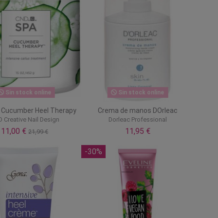
Sin stock online
Sin stock online
 Cucumber Heel Therapy
Crema de manos DOrleac
 Creative Nail Design
Dorleac Professional
11,00 €
11,95 €
21,99 €
-30%