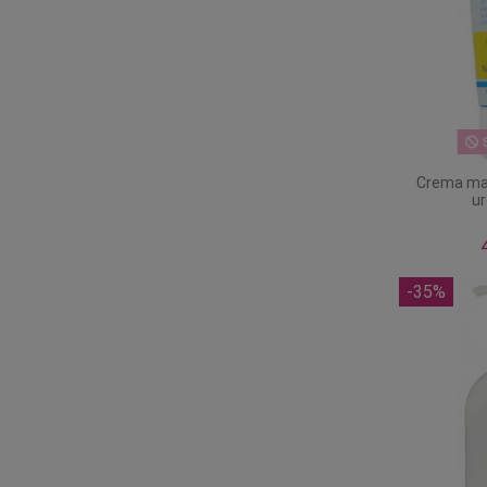
S
Crema mas
ur
-35%