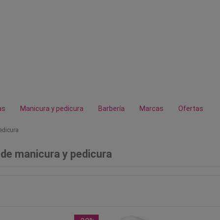
as
Manicura y pedicura
Barbería
Marcas
Ofertas
edicura
de manicura y pedicura