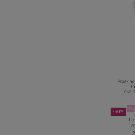
Proskinc
(
CND Cr
S
-50%
Cr
Di