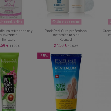
in stock online
Sin stock online
dicura refrescante y
Pack Pedi Cure profesional
Crem
suavizante
tratamiento pies
m
Benexere
Keenwell
,69 €
24,50 €
14,90 €
49,00 €
-35%