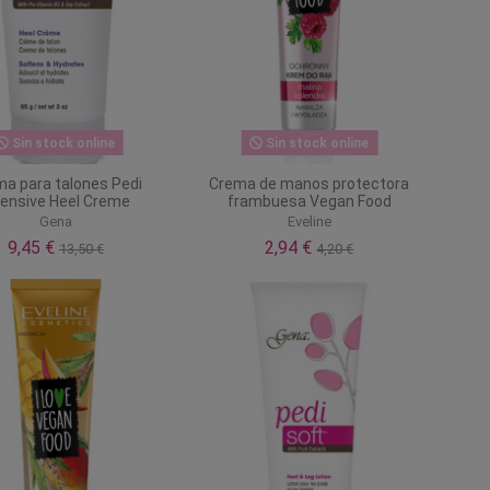
Sin stock online
Sin stock online
a para talones Pedi
Crema de manos protectora
tensive Heel Creme
frambuesa Vegan Food
Gena
Eveline
9,45 €
2,94 €
13,50 €
4,20 €