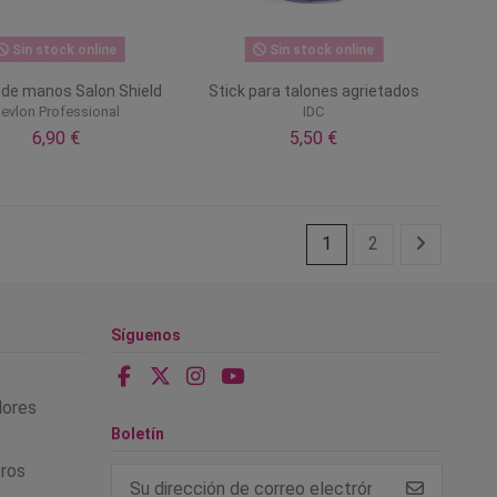
Sin stock online
Sin stock online
de manos Salon Shield
Stick para talones agrietados
evlon Professional
IDC
6,90 €
5,50 €
1
2
Síguenos
alores
Boletín
tros