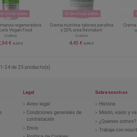
in stock online
Sin stock online
 manos regeneradora
Crema nutritiva talones parafina
Crema 
cate Vegan Food
y 20% urea Revitalum
R
Eveline
Eveline
2,94 €
4,45 €
4,20 €
6,85 €
1-24 de 25 producto(s)
Legal
Sobre nosotros
Aviso legal
Historia
s
Condiciones generales de
Misión, visión y v
contratación
¿Quienes somos?
Envío
Trabaja con noso
Política de Cookies