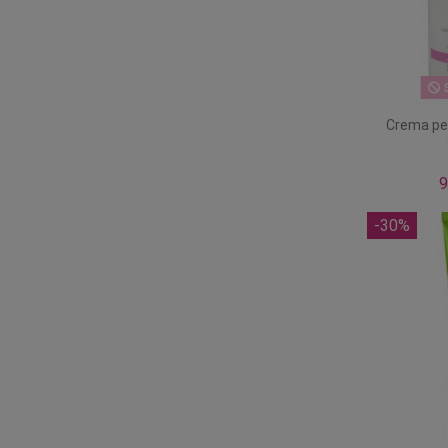
S
Crema pe
9
-30%