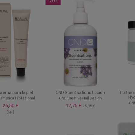
-20%
crema para la piel
CND Scentsations Loción
Tratami
Hyd
osmetica Profesional
CND Creative Nail Design
CND
26,50 €
12,76 €
15,95 €
3+1