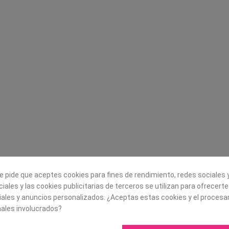
Legal
Sobre nosotros
Aviso legal
Historia
s
Condiciones generales de
Misión, visión y v
contratación
¿Quienes somos?
Envío
Trabaja con noso
Política de Cookies
Política de Privacidad
e pide que aceptes cookies para fines de rendimiento, redes sociales y
iales y las cookies publicitarias de terceros se utilizan para ofrecert
iales y anuncios personalizados. ¿Aceptas estas cookies y el proces
ales involucrados?