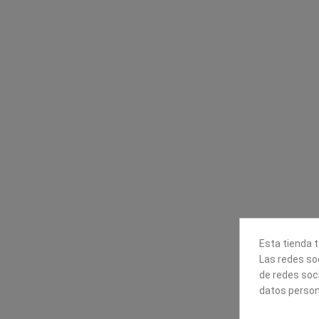
Contacta con nosotros
Información
Mapexbell S.L.
Profesionales
Preguntas frecuente
Calle Arrecife, 8
Tiendas
35010 Las Palmas de Gran
Envío
Canaria
Pago seguro
Polígono Industrial Las Torres
Contáctanos
928240540
Esta tienda t
Las redes soc
de redes soc
datos person