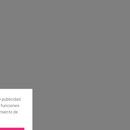
Síguenos
alores
Boletín
tros
Puede darse de baja en cualquier
momento. Para ello, vea nuestra
información de contacto en el aviso
legal.
 publicidad.
e funciones
amiento de