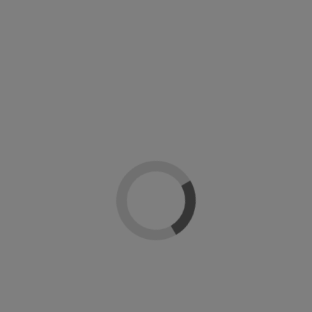
Reseñas
(0)
la aplicación precisa y uniforme del color en la placa de la uña.
ue sí están presentes en otras marcas de esmaltes y que están