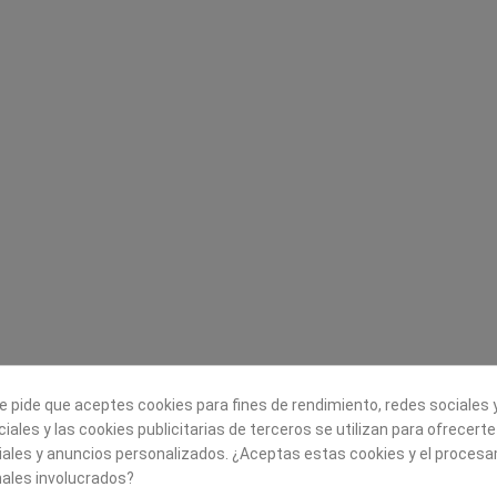
Legal
Sobre nosotros
Aviso legal
Historia
s
Condiciones generales de
Misión, visión y v
contratación
¿Quienes somos?
Envío
Trabaja con noso
Política de Cookies
Política de Privacidad
e pide que aceptes cookies para fines de rendimiento, redes sociales y
iales y las cookies publicitarias de terceros se utilizan para ofrecert
iales y anuncios personalizados. ¿Aceptas estas cookies y el proces
ales involucrados?