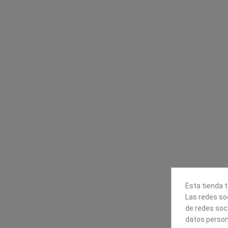
Contacta con nosotros
Información
Mapexbell S.L.
Profesionales
Preguntas frecuente
Calle Arrecife, 8
Tiendas
35010 Las Palmas de Gran
Envío
Canaria
Pago seguro
Polígono Industrial Las Torres
Contáctanos
928240540
Esta tienda t
Las redes soc
de redes soc
datos person