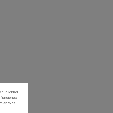
Síguenos
alores
Boletín
tros
Puede darse de baja en cualquier
momento. Para ello, vea nuestra
información de contacto en el aviso
legal.
 publicidad.
e funciones
amiento de