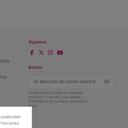
Síguenos
alores
Boletín
tros
Puede darse de baja en cualquier
momento. Para ello, vea nuestra
información de contacto en el aviso
legal.
 publicidad.
e funciones