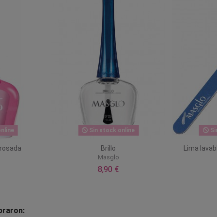
nline
Sin stock online
Si
 rosada
Brillo
Lima lavab
Masglo
8,90 €
praron: