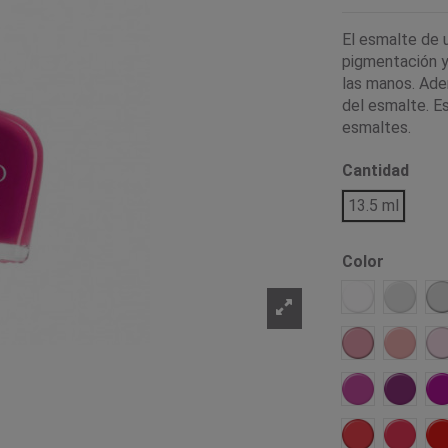
El esmalte de 
pigmentación y 
las manos. Adem
del esmalte. Es
esmaltes.
Cantidad
13.5 ml
Color
Tiza
Libera
A
Bella
Amabl
I
Artistica
Dinámi
Fufurufa
Urbana