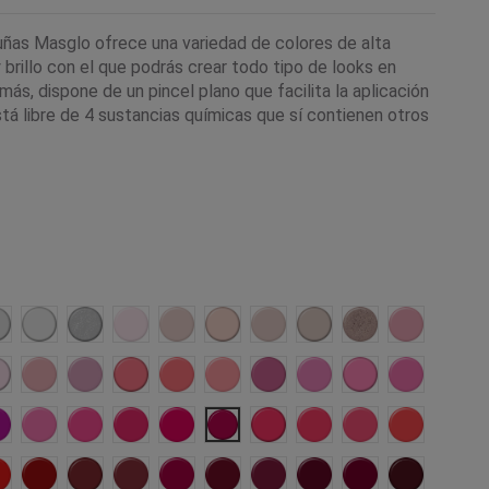
uñas Masglo ofrece una variedad de colores de alta
brillo con el que podrás crear todo tipo de looks en
ás, dispone de un pincel plano que facilita la aplicación
tá libre de 4 sustancias químicas que sí contienen otros
da
ngelical
Ejecutiva
Blanco Nacar
Novia
Prisionera
Francés
Tierna
Atrevida
Regia
Rebelde
e
lusión
Mimada
Candidata
Emprendedora
Caprichosa
Provocativa
Actual
Trabajadora
Extrema
Amigable
ca
Pícara
Emocional
Cautivadora
Campeona
Rumbera
Chic
Divina
Ajena
Impactante
Explosiva
Orgullosa
Linda
Fiesta
Profesional
Torera
Artista
Malvada
Mágica
Lujuriosa
Ausente