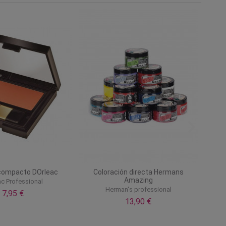
Sin stock online
esmeril negra sencilla
Colorete compacto DOrleac
Generico
Dorleac Professional
0,90 €
7,95 €