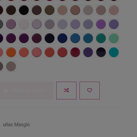
Gomela
Sangre Toro
Negro
Creadora
Glamorosa
Diva
Idealista
Matrimonio
Sofisticada
Dominante
l
Gitana
Franca
Nieve
Calmada
Provocadora
Soltera
Amante
Tecnológica
Psicodélica
Consentid
da
ncitante
Cantante
Excitante
Querendona
Desvergonzada
Atractiva
Casquivana
Marinera
Entretenida
Luchadora
ca
Buscona
Zángana
Empoderada
Decidida
Convencida
Cualquiera
Sexy
Extraordinaria
Arriesgada
Burlona
Paciente
Talentosa
Añadir al carrito
o
uñas Masglo