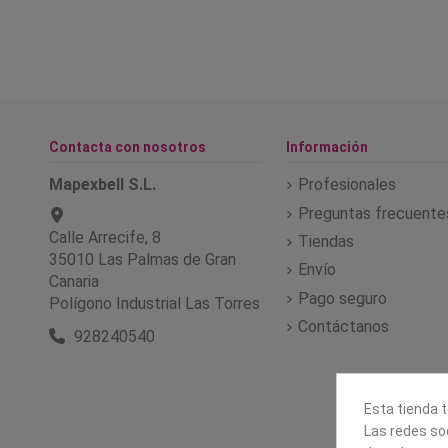
Contacta con nosotros
Información
Mapexbell S.L.
Profesionales
Preguntas frecuente
Calle Arrecife, 8
Tiendas
35010 Las Palmas de Gran
Envío
Canaria
Pago seguro
Polígono Industrial Las Torres
Contáctanos
928240540
Esta tienda t
Las redes soc