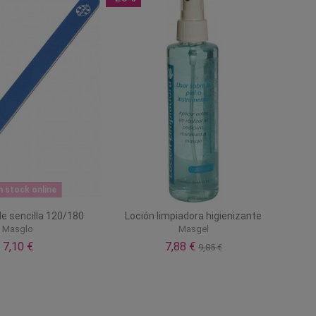
n stock online
le sencilla 120/180
Loción limpiadora higienizante
Masglo
Masgel
7,10 €
7,88 €
9,85 €