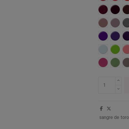
Insinuante
Golosa
Intrigante
Virgina
Rockera
Relaja
I
Solidaria
Eléctri
Fanatica
Fresca
sangre de tor