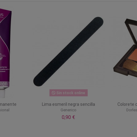
¡En oferta!
ock online
 compacto
Kadus Color permanente
Lima 
nwell
Kadus Professional
00 €
3,00 €