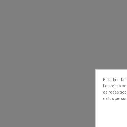
Contacta con nosotros
Información
Mapexbell S.L.
Profesionales
Preguntas frecuente
Calle Arrecife, 8
Tiendas
35010 Las Palmas de Gran
Envío
Canaria
Pago seguro
Polígono Industrial Las Torres
Esta tienda t
Contáctanos
Las redes soc
928240540
de redes soc
datos person