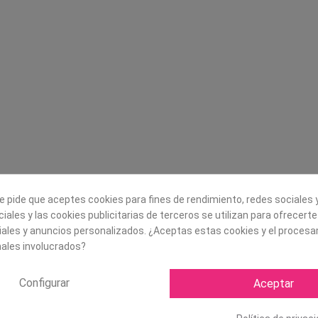
Legal
Sobre nosotros
Aviso legal
Historia
s
Condiciones generales de
Misión, visión y v
contratación
¿Quienes somos?
Envío
Trabaja con noso
Política de Cookies
e pide que aceptes cookies para fines de rendimiento, redes sociales y
Política de Privacidad
iales y las cookies publicitarias de terceros se utilizan para ofrecert
iales y anuncios personalizados. ¿Aceptas estas cookies y el proces
ales involucrados?
Configurar
Aceptar