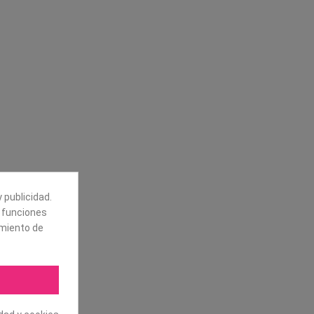
Síguenos
alores
Boletín
tros
 publicidad.
Puede darse de baja en cualquier
e funciones
momento. Para ello, vea nuestra
información de contacto en el aviso
amiento de
legal.