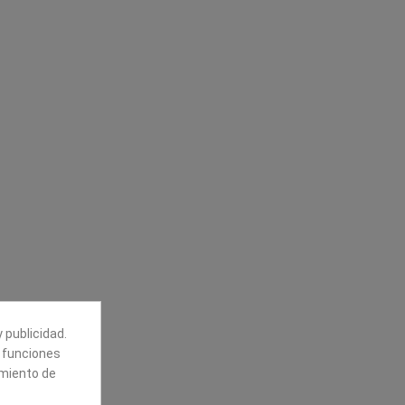
Síguenos
alores
Boletín
tros
Puede darse de baja en cualquier
momento. Para ello, vea nuestra
información de contacto en el aviso
legal.
 publicidad.
e funciones
amiento de