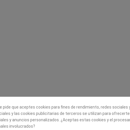
Legal
Sobre nosotros
Aviso legal
Historia
s
Condiciones generales de
Misión, visión y v
contratación
¿Quienes somos?
Envío
Trabaja con noso
Política de Cookies
Política de Privacidad
e pide que aceptes cookies para fines de rendimiento, redes sociales y
iales y las cookies publicitarias de terceros se utilizan para ofrecert
iales y anuncios personalizados. ¿Aceptas estas cookies y el proces
ales involucrados?