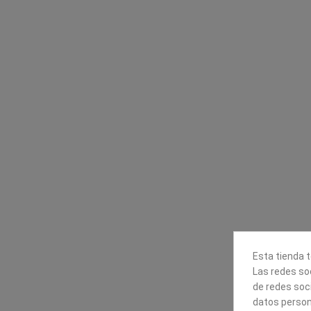
Contacta con nosotros
Información
Mapexbell S.L.
Profesionales
Preguntas frecuente
Calle Arrecife, 8
Tiendas
35010 Las Palmas de Gran
Envío
Canaria
Pago seguro
Polígono Industrial Las Torres
Contáctanos
928240540
Esta tienda t
Las redes soc
de redes soc
datos person