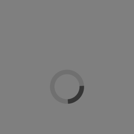
Reseñas
(0)
la aplicación precisa y uniforme del color en la placa de la uña.
ue sí están presentes en otras marcas de esmaltes y que están