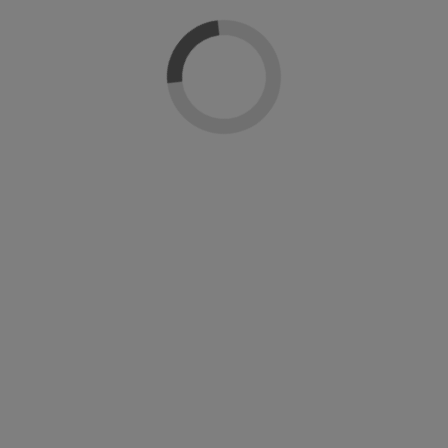
Sobre Masglo
Reseñas
(0)
El esmalte Masglo dispone de un pincel plano que facilita la aplicación precisa
y uniforme del color en la placa de la uña.
El esmalte Masglo está libre de 4 sustancias químicas que sí están presentes
en otras marcas de esmaltes y que están relacionadas con problemas del
sistema endocrino, daños en el feto durante el embarazo y cáncer:
-DBP
-Tolueno
-Formaldehído
-Resina de formaldehído
Le puede interesar