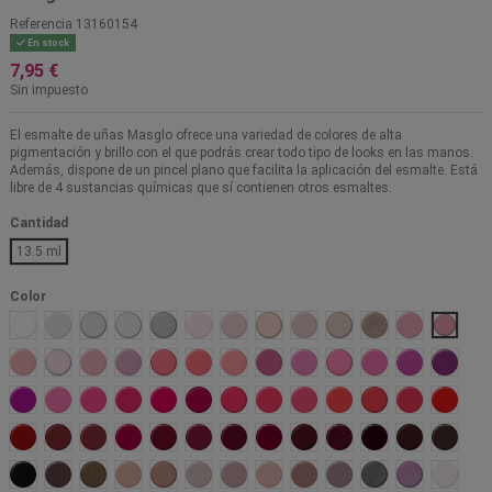
Referencia
13160154
En stock
7,95 €
Sin impuesto
El esmalte de uñas Masglo ofrece una variedad de colores de alta
pigmentación y brillo con el que podrás crear todo tipo de looks en las manos.
Además, dispone de un pincel plano que facilita la aplicación del esmalte. Está
libre de 4 sustancias químicas que sí contienen otros esmaltes.
Cantidad
13.5 ml
Color
Tiza
Liberada
Angelical
Ejecutiva
Blanco Nacar
Novia
Prisionera
Francés
Tierna
Atrevida
Regia
Rebelde
Bella
Amable
Ilusión
Mimada
Candidata
Emprendedora
Caprichosa
Provocativa
Actual
Trabajadora
Extrema
Amigable
Artistica
Dinámi
Pícara
Emocional
Cautivadora
Campeona
Rumbera
Chic
Divina
Ajena
Impactante
Explosiva
Fufurufa
Urbana
Orgullo
Linda
Fiesta
Profesional
Torera
Artista
Malvada
Mágica
Lujuriosa
Ausente
Insinuante
Golosa
Gomela
Sangre 
Negro
Creadora
Glamorosa
Diva
Idealista
Matrimonio
Sofisticada
Dominante
Intrigante
Virginal
Gitana
Franca
Nieve