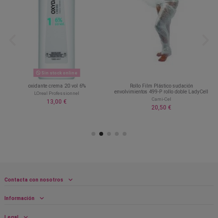
Sin stock online
oxidante crema 20 vol 6%
Rollo Film Plástico sudación
envolvimientos 499-P rollo doble LadyCell
LOreal Professionnel
Cami-Cel
13,00 €
20,50 €
Contacta con nosotros
Información
Legal