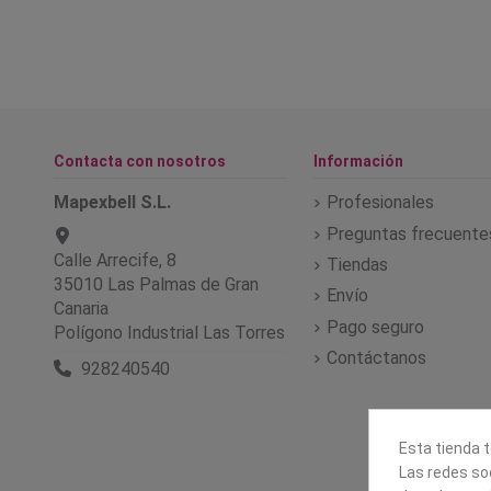
Contacta con nosotros
Información
Mapexbell S.L.
Profesionales
Preguntas frecuente
Calle Arrecife, 8
Tiendas
35010 Las Palmas de Gran
Envío
Canaria
Pago seguro
Polígono Industrial Las Torres
Contáctanos
928240540
Esta tienda t
Las redes soc