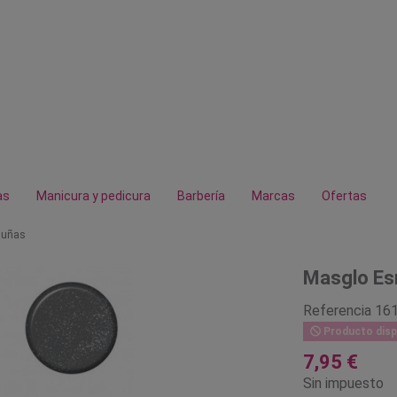
as
Manicura y pedicura
Barbería
Marcas
Ofertas
 uñas
Masglo Es
Referencia
16
Producto disp
7,95 €
Sin impuesto