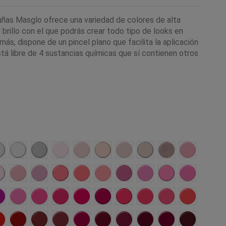
uñas Masglo ofrece una variedad de colores de alta
brillo con el que podrás crear todo tipo de looks en
ás, dispone de un pincel plano que facilita la aplicación
tá libre de 4 sustancias químicas que sí contienen otros
da
ngelical
Ejecutiva
Blanco Nacar
Novia
Prisionera
Francés
Tierna
Atrevida
Regia
Rebelde
e
lusión
Mimada
Candidata
Emprendedora
Caprichosa
Provocativa
Actual
Trabajadora
Extrema
Amigable
ca
Pícara
Emocional
Cautivadora
Campeona
Rumbera
Chic
Divina
Ajena
Impactante
Explosiva
Orgullosa
Linda
Fiesta
Profesional
Torera
Artista
Malvada
Mágica
Lujuriosa
Ausente