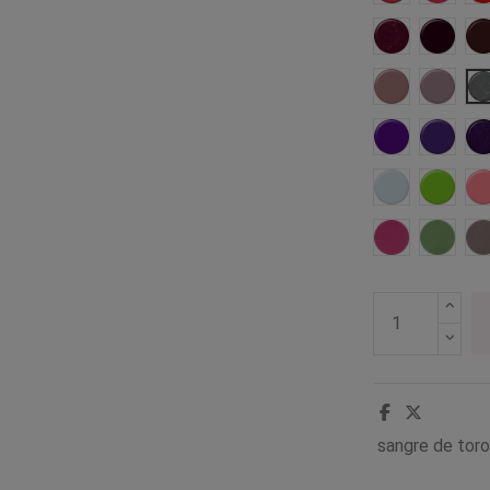
Insinuante
Golosa
Intrigante
Virgina
Rockera
Relaja
I
Solidaria
Eléctri
Fanatica
Fresca
sangre de tor