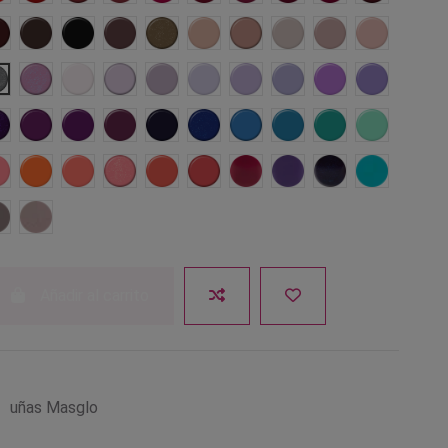
Gomela
Sangre Toro
Negro
Creadora
Glamorosa
Diva
Idealista
Matrimonio
Sofisticada
Dominante
l
Gitana
Franca
Nieve
Calmada
Provocadora
Soltera
Amante
Tecnológica
Psicodélica
Consentid
da
ncitante
Cantante
Excitante
Querendona
Desvergonzada
Atractiva
Casquivana
Marinera
Entretenida
Luchadora
ca
Buscona
Zángana
Empoderada
Decidida
Convencida
Cualquiera
Sexy
Extraordinaria
Arriesgada
Burlona
Paciente
Talentosa
Añadir al carrito
o
uñas Masglo