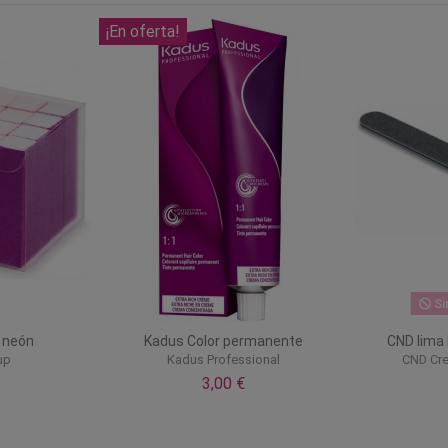
¡En oferta!
Si
 neón
Kadus Color permanente
CND lima
up
Kadus Professional
CND Cre
3,00 €