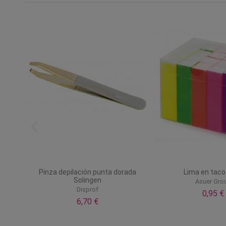
dravel
Pinza depilación punta dorada
Lima en taco
Solingen
Asuer Gro
Disprof
0,95 €
6,70 €