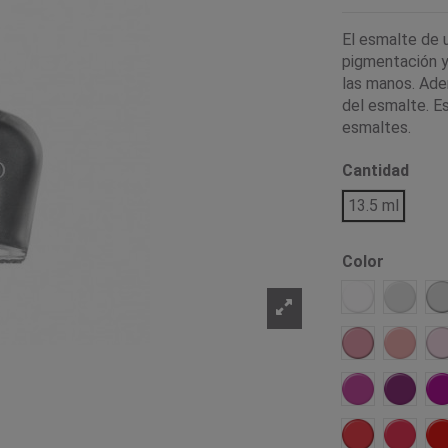
El esmalte de 
pigmentación y 
las manos. Adem
del esmalte. Es
esmaltes.
Cantidad
13.5 ml
Color
Tiza
Libera
A
Bella
Amabl
I
Artistica
Dinámi
Fufurufa
Urbana