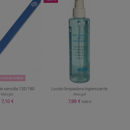
n stock online
le sencilla 120/180
Loción limpiadora higienizante
Masglo
Masgel
7,10 €
7,88 €
9,85 €