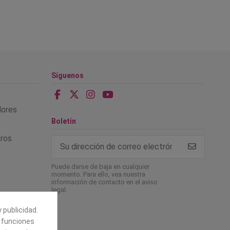
Síguenos
alores
Boletín
tros
Puede darse de baja en cualquier
momento. Para ello, vea nuestra
información de contacto en el aviso
legal.
 publicidad.
e funciones