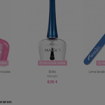
nline
Sin stock online
Si
 rosada
Brillo
Lima lavab
Masglo
8,90 €
praron: