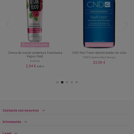
Sin stock online
Sin stock online
Crema de manos protectora frambuesa
CND Nail Fresh deshidratador de uñas
Vegan Food
CND Creative Nail Design
Eveline
23,50 €
2,94 €
4,20 €
Contacta con nosotros
Información
Legal