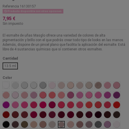
Referencia
16130157
Producto disponible con otras opciones
7,95 €
Sin impuesto
El esmalte de uñas Masglo ofrece una variedad de colores de alta
pigmentación y brillo con el que podrás crear todo tipo de looks en las manos.
Además, dispone de un pincel plano que facilita la aplicación del esmalte. Está
libre de 4 sustancias químicas que sí contienen otros esmaltes.
Cantidad
13.5 ml
Color
Tiza
Liberada
Angelical
Ejecutiva
Blanco Nacar
Novia
Prisionera
Francés
Tierna
Atrevida
Regia
Rebelde
Bella
Amable
Ilusión
Mimada
Candidata
Emprendedora
Caprichosa
Provocativa
Actual
Trabajadora
Extrema
Amigable
Artistica
Dinámi
Pícara
Emocional
Cautivadora
Campeona
Rumbera
Chic
Divina
Ajena
Impactante
Explosiva
Fufurufa
Urbana
Orgullo
Linda
Fiesta
Profesional
Torera
Artista
Malvada
Mágica
Lujuriosa
Ausente
Insinuante
Golosa
Gomela
Sangre 
Negro
Creadora
Glamorosa
Diva
Idealista
Matrimonio
Sofisticada
Dominante
Intrigante
Virginal
Gitana
Franca
Nieve