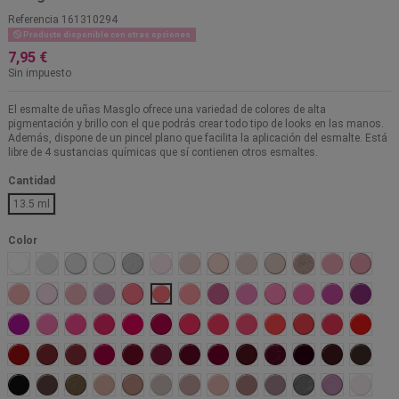
Referencia
161310294
Producto disponible con otras opciones
7,95 €
Sin impuesto
El esmalte de uñas Masglo ofrece una variedad de colores de alta
pigmentación y brillo con el que podrás crear todo tipo de looks en las manos.
Además, dispone de un pincel plano que facilita la aplicación del esmalte. Está
libre de 4 sustancias químicas que sí contienen otros esmaltes.
Cantidad
13.5 ml
Color
Tiza
Liberada
Angelical
Ejecutiva
Blanco Nacar
Novia
Prisionera
Francés
Tierna
Atrevida
Regia
Rebelde
Bella
Amable
Ilusión
Mimada
Candidata
Emprendedora
Caprichosa
Provocativa
Actual
Trabajadora
Extrema
Amigable
Artistica
Dinámi
Pícara
Emocional
Cautivadora
Campeona
Rumbera
Chic
Divina
Ajena
Impactante
Explosiva
Fufurufa
Urbana
Orgullo
Linda
Fiesta
Profesional
Torera
Artista
Malvada
Mágica
Lujuriosa
Ausente
Insinuante
Golosa
Gomela
Sangre 
Negro
Creadora
Glamorosa
Diva
Idealista
Matrimonio
Sofisticada
Dominante
Intrigante
Virginal
Gitana
Franca
Nieve