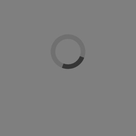
Añadir al carrito
Descripción
Detalles del producto
Reseñas
(0)
Gel polish supreme de Naj-lo profesional. Un esmalte en gel ultrabrillante y
duradero. Gama de colores ultrapigmentados y cubrientes desde la primera
mano. Se retira facilmente en 10 min y polimeriza en lámpara UV en 2 min y en
Led en 30 seg.
Modo de empleo: