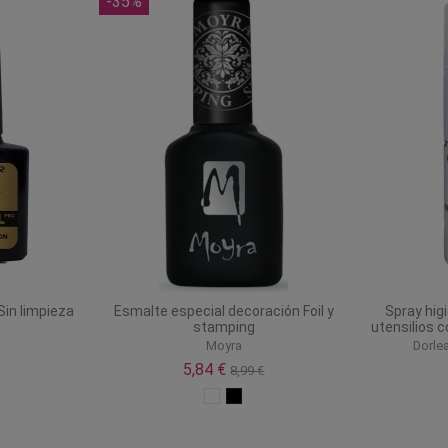
-35%
Sin limpieza
Esmalte especial decoración Foil y
Spray hig
stamping
utensilios c
Moyra
Dorle
5,84 €
8,99 €