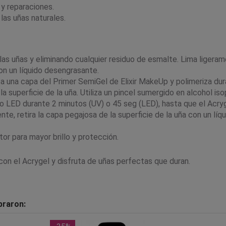
 y reparaciones.
 las uñas naturales.
s uñas y eliminando cualquier residuo de esmalte. Lima ligerament
con un líquido desengrasante.
ica una capa del Primer SemiGel de Elixir MakeUp y polimeriza d
a superficie de la uña. Utiliza un pincel sumergido en alcohol iso
 o LED durante 2 minutos (UV) o 45 seg (LED), hasta que el Ac
 retira la capa pegajosa de la superficie de la uña con un líquid
r para mayor brillo y protección.
con el Acrygel y disfruta de uñas perfectas que duran.
praron: