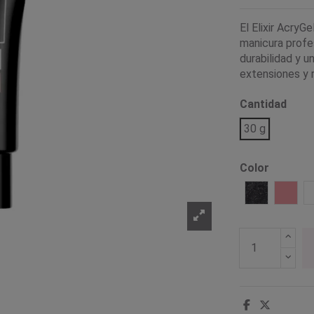
El Elixir AcryGe
manicura profes
durabilidad y u
extensiones y r
Cantidad
30 g
Color
Clear
Purpurina N
Rosa 