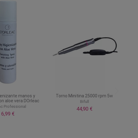
ienizante manos y
Torno Minitina 25000 rpm 5w
on aloe vera DOrleac
Bifull
ac Professional
44,90 €
6,99 €