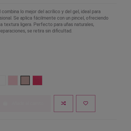
l combina lo mejor del acrílico y del gel, ideal para
ional. Se aplica fácilmente con un pincel, ofreciendo
na textura ligera. Perfecto para uñas naturales,
eparaciones, se retira sin dificultad.
egra
Cubriente
Blanco Luminoso
Rosa Claro
Nude
Rosa Brillante
Añadir al carrito