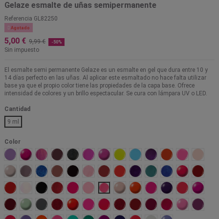
Gelaze esmalte de uñas semipermanente
Referencia
GL82250

Agotado
5,00 €
9,99 €
-50%
Sin impuesto
El esmalte semi permanente Gelaze es un esmalte en gel que dura entre 10 y
14 días perfecto en las uñas. Al aplicar este esmaltado no hace falta utilizar
base ya que el propio color tiene las propiedades de la capa base. Ofrece
intensidad de colores y un brillo espectacular. Se cura con lámpara UV o LED.
Cantidad
9 ml
Color
A walz in the park
Ahoy
Awakening
Below deck
Black diamond
Bottoms up
Caribbean temptation
Celtic sun
Chalk me up
Coconut kiss
Coral star
Dance baby
Diva bri
Dont honk your thorn
Dope Taupe
Dorothy who
Dress me up
Evening seduction
Exceptionally gifted
Fifth avenue
Flip flop fantasy
Flying dragon
For Audrey
Frostbite
High hopes
High ma
High roller
Innocence
Liquid leather
Long kiss
Make an entrance
My sweet lady
Neon & on
Note to selfie
Orange knockout
Pink voltage
Plur ple
Pool party
Purple p
Ravishing Dahling
Re-fresh mint
Recycle
Red pearl
Red-Y to rave
Rich&famous
Rose among thorns
Ruby pumps
Salsa
Seduce me
Sexy silhouette
Shocking pink
Sponta