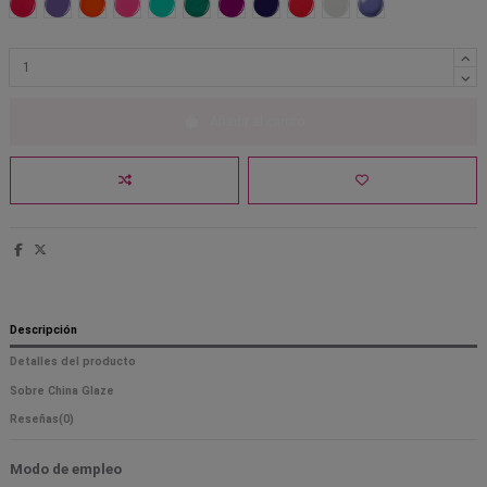
Strawberry fields
Tart y for the party
That'll peach you
Thistle do nicely
Too yacht to handle
Turned up turquoise
Under the boardwalk
Up all night
Surfin for boys
White on white
What A Pansy
Añadir al carrito
Descripción
Detalles del producto
Sobre China Glaze
Reseñas
(0)
Modo de empleo