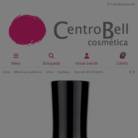
Lista de deseos (
0
)
0
Menú
Búsqueda
Iniciar sesión
Carrito
Inicio
Manicura y pedicura
Uñas
Top Coats
Top coat LED UV Gelfix